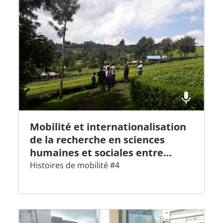
Mobilité et internationalisation
de la recherche en sciences
humaines et sociales entre
l'Afrique de l'Est et la France, by
Histoires de mobilité #4
Marie-Aude Fouéré