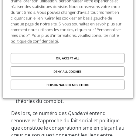
d'améliorer son utilisation, personnaliser votre expérience et
Publique, Esprit ou Diogène). Aussi hétérogènes
réaliser des statistiques de visite. Nous conservons votre choix
que soit ces initiatives, toutes se sont focalisées
durant 6 mois. Vous pouvez changer d'avis à tout moment en
sur quatre thématiques :
cliquant sur le lien "Gérer les cookies" en bas à gauche de
chaque page de notre site. Si vous souhaitez en savoir plus sur
La présentation des théories du complot, leurs
comment nous utilisons les cookies, cliquez sur "Personnaliser
mes choix". Pour plus d'informations, veuillez consulter notre
caractéristiques, leurs fonctions et les modes
politique de confidentialité
.
d'adhésion.
Les aspects relatifs à la rhétorique
OK, ACCEPT ALL
conspirationniste.
Les liens supposés ou réels entre approche
DENY ALL COOKIES
critique et théories du complot ainsi que
PERSONNALISER MES CHOIX
l'utilisation de ces dernières comme une
labellisation infamante. 4°) La réfutation des
théories du complot.
Dès lors, ce numéro des
Quaderni
entend
renouveler l'approche du fait social et politique
que constitue le conspirationnisme en plaçant au
cœur de son questionnement les liens entre