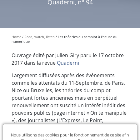
Quaderni, n° 94
Home
Read, watch, listen
Les théories du complot à l'heure du
numérique
Ouvrage édité par Julien Giry paru le 17 octobre
2017 dans la revue
Quaderni
Largement diffusées après des événements
comme les attentats du 11-Septembre, de Paris,
Nice ou Bruxelles, les théories du complot
pourtant fortes anciennes mais en perpétuel
renouvellement ont suscité un intérêt inédit des
pouvoirs publics (page internet « On te manipule
»), des journalistes (L'Express, Le Point,
Diplomatie ou Historia) et des chercheurs
Nous utilisons des cookies pour le fonctionnement de ce site afin
(Science et Pseudo-science, Agone, Raison