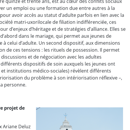
e quinze et trente ans, est au cœur des conflits sociaux
ouver un emploi ou une formation due entre autres à la
ur avoir accès au statut d’adulte parfois en lien avec la
ciété matri-uxorilocale de filiation indifférenciée, ces
r d’enjeux d’héritage et de stratégies d’alliance. Elles se
 d’abord dans le mariage, qui permet aux jeunes de
re à celui d’adulte. Un second dispositif, aux dimensions
ion de ces tensions : les rituels de possession. Il permet
 discussions et de négociation avec les adultes
 différents dispositifs de soin auxquels les jeunes ont
 et institutions médico-sociales) révèlent différents
iorisation du problème à son intériorisation réflexive –,
la personne.
e projet de
ix Ariane Deluz