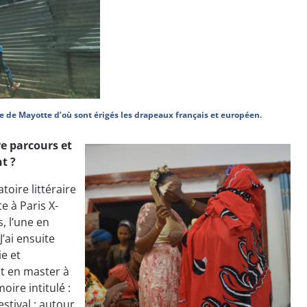
e de Mayotte d’où sont érigés les drapeaux français et européen.
e parcours et
t ?
oire littéraire
e à Paris X-
, l’une en
J’ai ensuite
e et
nt en master à
oire intitulé :
estival : autour