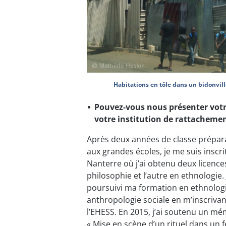
Habitations en tôle dans un bidonvill
Pouvez-vous nous présenter votr
votre institution de rattachemen
Après deux années de classe préparat
aux grandes écoles, je me suis inscrit
Nanterre où j’ai obtenu deux licences
philosophie et l’autre en ethnologie. 
poursuivi ma formation en ethnologi
anthropologie sociale en m’inscriva
l’EHESS. En 2015, j’ai soutenu un mém
« Mise en scène d’un rituel dans un f