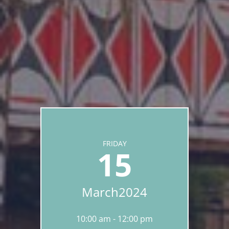
FRIDAY
15
March
2024
10:00 am
12:00 pm