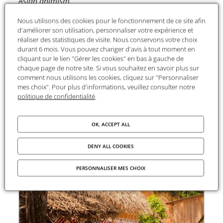
Asian animism.
→
More information
(FR)
Nous utilisons des cookies pour le fonctionnement de ce site afin
d'améliorer son utilisation, personnaliser votre expérience et
réaliser des statistiques de visite. Nous conservons votre choix
Speakers
durant 6 mois. Vous pouvez changer d'avis à tout moment en
cliquant sur le lien "Gérer les cookies" en bas à gauche de
chaque page de notre site. Si vous souhaitez en savoir plus sur
Guido Sprenger
(Heidelberg University)
comment nous utilisons les cookies, cliquez sur "Personnaliser
mes choix". Pour plus d'informations, veuillez consulter notre
Discutant :
Philippe Erikson
(Paris Nanterre
politique de confidentialité
.
University)
OK, ACCEPT ALL
CALENDAR
DENY ALL COOKIES
PERSONNALISER MES CHOIX