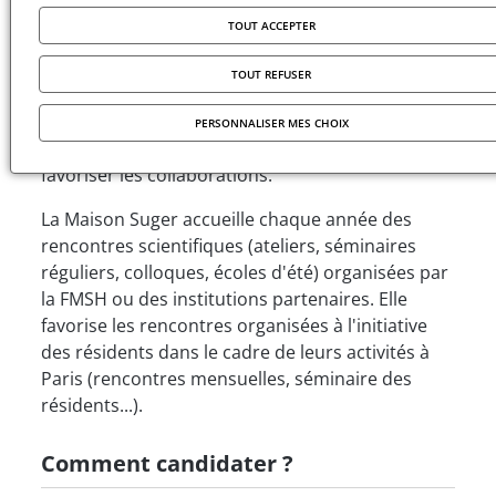
comme un espace de sociabilité, favorisant les
TOUT ACCEPTER
rencontres, le partage des approches, des
méthodes et des savoirs. S'y côtoient
TOUT REFUSER
annuellement quelque 200 chercheurs. Ainsi, le
lieu offre-t-il l'opportunité de confronter les
PERSONNALISER MES CHOIX
problématiques interdisciplinaires et entend-il
favoriser les collaborations.
La Maison Suger accueille chaque année des
rencontres scientifiques (ateliers, séminaires
réguliers, colloques, écoles d'été) organisées par
la FMSH ou des institutions partenaires. Elle
favorise les rencontres organisées à l'initiative
des résidents dans le cadre de leurs activités à
Paris (rencontres mensuelles, séminaire des
résidents...).
Comment candidater ?