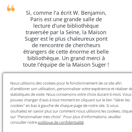
Si, comme l'a écrit W. Benjamin,
Paris est une grande salle de
lecture d'une bibliothèque
traversée par la Seine, la Maison
Suger est le plus chaleureux pont
de rencontre de chercheurs
étrangers de cette énorme et belle
bibliothèque. Un grand merci à
toute l'équipe de la Maison Suger !
Paola Berenstein-Jacques, professeure à la
faculté d’architecture de l'Université
Nous utilisons des cookies pour le fonctionnement de ce site afin
Fédérale de Bahia | Juillet 2024
d'améliorer son utilisation, personnaliser votre expérience et réaliser d
statistiques de visite. Nous conservons votre choix durant 6 mois. Vous
pouvez changer d'avis à tout moment en cliquant sur le lien "Gérer les
Une maison qui favorise la recherche
cookies" en bas à gauche de chaque page de notre site. Si vous
souhaitez en savoir plus sur comment nous utilisons les cookies, cliqu
et les rencontres
sur "Personnaliser mes choix". Pour plus d'informations, veuillez
consulter notre
politique de confidentialité
.
Depuis sa création, la Maison Suger se conçoit