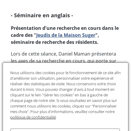
- Séminaire en anglais -
Présentation d'une recherche en cours dans le
cadre des "
Jeudis de la Maison Suger
",
séminaire de recherche des résidents.
Lors de cette séance, Daniel Maman présentera
les axes de sa recherche en cours, qui porte sur
la formation des comportements financiers dans
Nous utilisons des cookies pour le fonctionnement de ce site afin
les sociétés contemporaines à travers le prisme
d'améliorer son utilisation, personnaliser votre expérience et
de l’éducation financière, en s’appuyant
réaliser des statistiques de visite. Nous conservons votre choix
notamment sur le cas israélien.
durant 6 mois. Vous pouvez changer d'avis à tout moment en
cliquant sur le lien "Gérer les cookies" en bas à gauche de
Le thème du projet de recherche
chaque page de notre site. Si vous souhaitez en savoir plus sur
comment nous utilisons les cookies, cliquez sur "Personnaliser
mes choix". Pour plus d'informations, veuillez consulter notre
« Le régime actuel du capitalisme financiarisé
politique de confidentialité
.
exige des individus qu’ils interagissent avec des
produits et services financiers afin de garantir