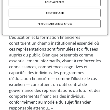
leur sécurité et bien-être économiques. Dans ce
TOUT ACCEPTER
cadre, divers acteurs élaborent et transmettent
des représentations de l’avenir incitant les
TOUT REFUSER
individus à adopter certaines logiques,
PERSONNALISER MES CHOIX
compréhensions et pratiques financières dans la
gestion de leurs finances personnelles.
L’éducation et la formation financières
constituent un champ institutionnel essentiel où
ces représentations sont formulées et diffusées
auprès du public. Bien que présentés comme
essentiellement informatifs, visant à renforcer les
connaissances, compétences cognitives et
capacités des individus, les programmes
d’éducation financière — comme l’illustre le cas
israélien — constituent un outil central de
gouvernance des représentations du futur et des
comportements financiers des individus,
conformément au modèle du sujet financier
responsable attendu.. »