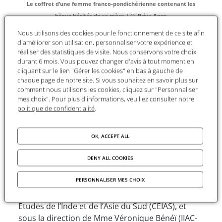
Le coffret d’une femme franco-pondichérienne contenant les
bijoux hérités de sa mère | © Priya Ange
Nous utilisons des cookies pour le fonctionnement de ce site afin
d'améliorer son utilisation, personnaliser votre expérience et
réaliser des statistiques de visite. Nous conservons votre choix
Pouvez-vous nous présenter votre parcours
durant 6 mois. Vous pouvez changer d'avis à tout moment en
et votre institution de rattachement ?
cliquant sur le lien "Gérer les cookies" en bas à gauche de
chaque page de notre site. Si vous souhaitez en savoir plus sur
Je suis doctorante en anthropologie à l’Ecole des
comment nous utilisons les cookies, cliquez sur "Personnaliser
Hautes Etudes en Sciences Sociales à Paris
mes choix". Pour plus d'informations, veuillez consulter notre
politique de confidentialité
.
depuis 2014, et ATER à l’Université Paris-Nanterre
pour l’année 2019-2020. J’ai commencé mon
parcours académique à l’Université de
OK, ACCEPT ALL
Bourgogne-Franche-Comté, où j’ai obtenu une
licence et un master en sociologie. Je suis
DENY ALL COOKIES
actuellement rattachée à l’Institut
PERSONNALISER MES CHOIX
Interdisciplinaire de l’Anthropologie du
Contemporain (IIAC-Laios), et au Centre des
Etudes de l’Inde et de l’Asie du Sud (CEIAS), et
sous la direction de Mme Véronique Bénéï (IIAC-