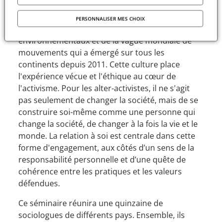
La culture militante « alter-activiste » a été mise
en œuvre par de nombreux acteurs de
PERSONNALISER MES CHOIX
l'altermondialisme, des nouveaux mouvements
environnementaux et de la vague mondiale de
mouvements qui a émergé sur tous les
continents depuis 2011. Cette culture place
l'expérience vécue et l'éthique au cœur de
l'activisme. Pour les alter-activistes, il ne s'agit
pas seulement de changer la société, mais de se
construire soi-même comme une personne qui
change la société, de changer à la fois la vie et le
monde. La relation à soi est centrale dans cette
forme d'engagement, aux côtés d’un sens de la
responsabilité personnelle et d’une quête de
cohérence entre les pratiques et les valeurs
défendues.
Ce séminaire réunira une quinzaine de
sociologues de différents pays. Ensemble, ils