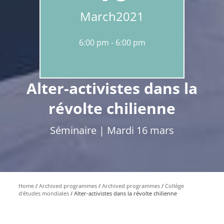
March
2021
6:00 pm
6:00 pm
Alter-activistes dans la
révolte chilienne
Séminaire | Mardi 16 mars
Home
Archived programmes
Archived programmes
Collège
d'études mondiales
Alter-activistes dans la révolte chilienne