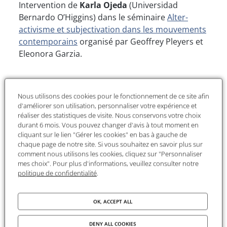
Intervention de
Karla Ojeda
(Universidad
Bernardo O’Higgins) dans le séminaire
Alter-
activisme et subjectivation dans les mouvements
contemporains
organisé par Geoffrey Pleyers et
Eleonora Garzia.
Nous utilisons des cookies pour le fonctionnement de ce site afin
d'améliorer son utilisation, personnaliser votre expérience et
Le séminaire
Alter-activisme et subjectivation
réaliser des statistiques de visite. Nous conservons votre choix
durant 6 mois. Vous pouvez changer d'avis à tout moment en
dans les mouvements contemporains
est
cliquant sur le lien "Gérer les cookies" en bas à gauche de
consacré à la manière dont la culture alter-
chaque page de notre site. Si vous souhaitez en savoir plus sur
activiste (formes individualisées mais solidaires
comment nous utilisons les cookies, cliquez sur "Personnaliser
d’engagement) est mise en œuvre par une
mes choix". Pour plus d'informations, veuillez consulter notre
politique de confidentialité
.
nouvelle génération de militants dans différents
mouvements (révoltes citoyennes, justice sociale
et climatique, mouvements féministes,
OK, ACCEPT ALL
antiracisme…).
DENY ALL COOKIES