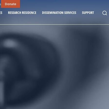
Donate
n
ES
RESEARCH RESIDENCE
DISSEMINATION SERVICES
SUPPORT