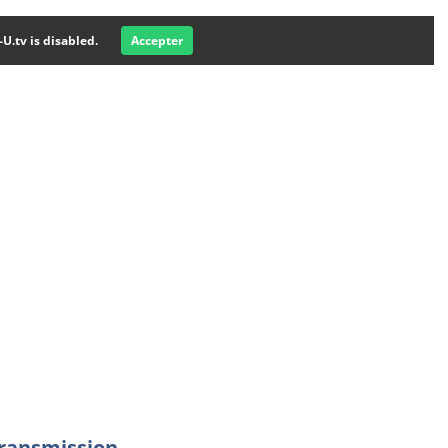
-U.tv is disabled.
Accepter
transmission