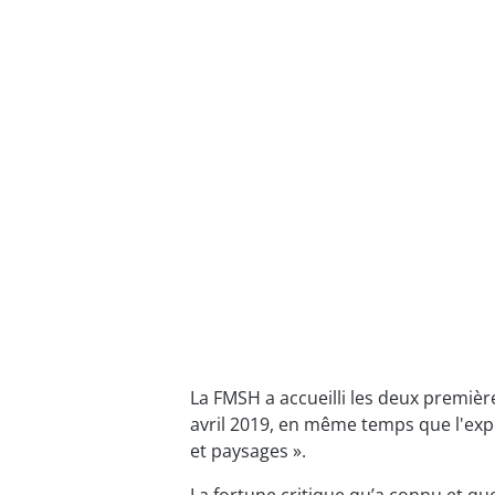
La FMSH a accueilli les deux premièr
avril 2019, en même temps que l'expos
et paysages ».
La fortune critique qu’a connu et que