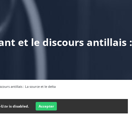
nt et le discours antillais :
cours antillais : La source et le delta
-U.tv is disabled.
Accepter