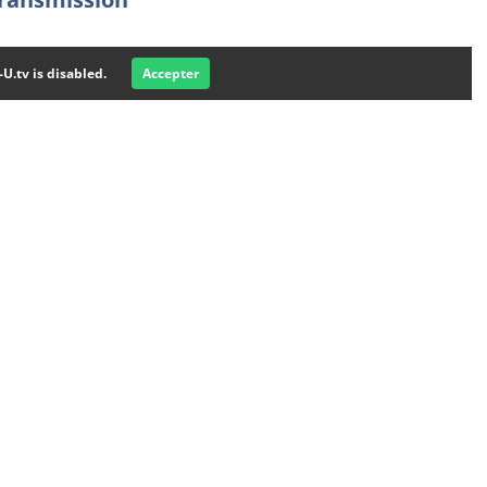
-U.tv is disabled.
Accepter