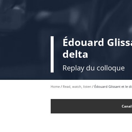
Édouard Glissa
delta
Replay du colloque
Home
Read, watch, listen
Édouard Glissant et le dis
Canal