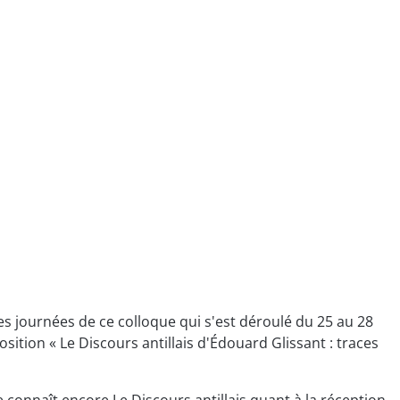
es journées de ce colloque qui s'est déroulé du 25 au 28
ition « Le Discours antillais d'Édouard Glissant : traces
 connaît encore Le Discours antillais quant à la réception