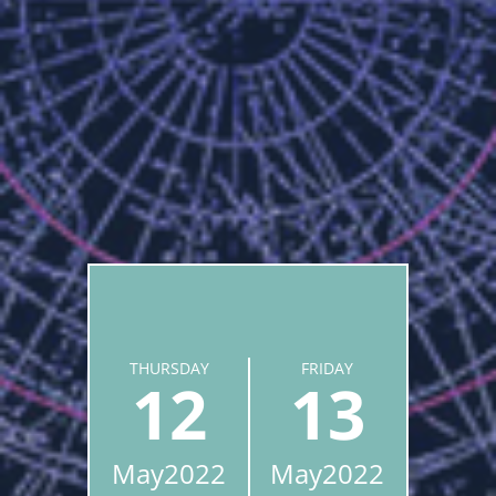
THURSDAY
FRIDAY
12
13
May
2022
May
2022