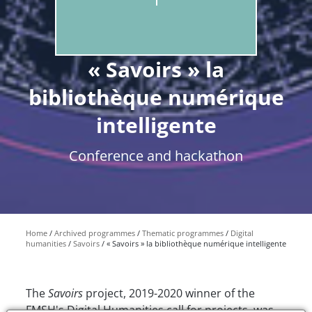
« Savoirs » la
bibliothèque numérique
intelligente
Conference and hackathon
Home
Archived programmes
Thematic programmes
Digital
humanities
Savoirs
« Savoirs » la bibliothèque numérique intelligente
The
Savoirs
project, 2019-2020 winner of the
FMSH's Digital Humanities call for projects, was