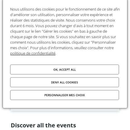
born in a new field of research at the crossroads
Nous utilisons des cookies pour le fonctionnement de ce site afin
of the humanities, social sciences and scholarly
d'améliorer son utilisation, personnaliser votre expérience et
disciplines. It takes as its objects knowledge,
réaliser des statistiques de visite. Nous conservons votre choix
durant 6 mois. Vous pouvez changer d'avis à tout moment en
defined as the set of mental, discursive, technical
cliquant sur le lien "Gérer les cookies" en bas à gauche de
and social practices by which a society, its groups
chaque page de notre site. Si vous souhaitez en savoir plus sur
and individuals make sense of the world around
comment nous utilisons les cookies, cliquez sur "Personnaliser
them and give themselves the means to interact
mes choix". Pour plus d'informations, veuillez consulter notre
politique de confidentialité
.
with the world.
→
More information about the event
(FR)
OK, ACCEPT ALL
Event information
DENY ALL COOKIES
Campus Condorcet
PERSONNALISER MES CHOIX
Aubervilliers
Centre de colloques
Discover all the events