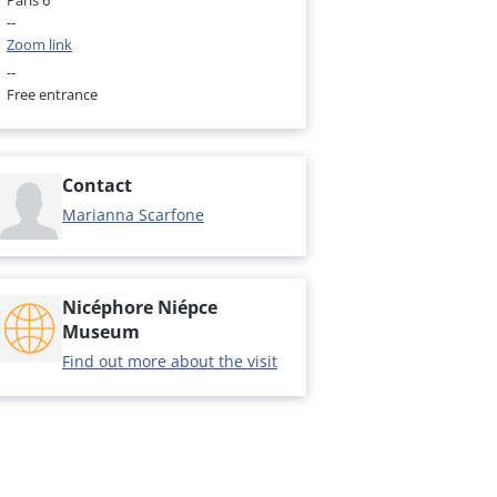
Paris 6
--
Zoom link
--
Free entrance
Contact
Marianna Scarfone
Nicéphore Niépce
Museum
Find out more about the visit