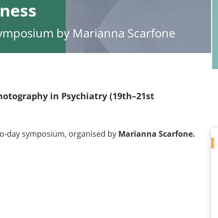
dness
ymposium by Marianna Scarfone
hotography in Psychiatry (19th–21st
two-day symposium, organised by
Marianna Scarfone.