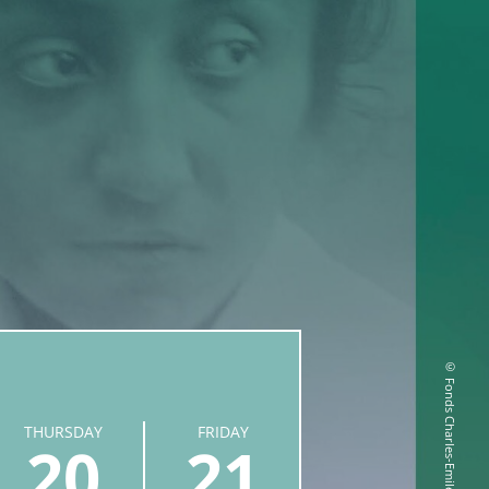
© Fonds Charles-Emile François Franck
THURSDAY
FRIDAY
20
21