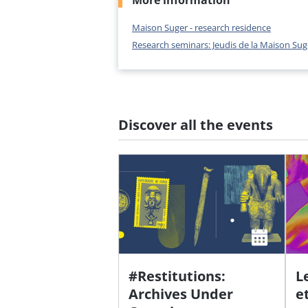
More information
Maison Suger - research residence
Research seminars: Jeudis de la Maison Sug
Discover all the events
#Restitutions:
L
Archives Under
e