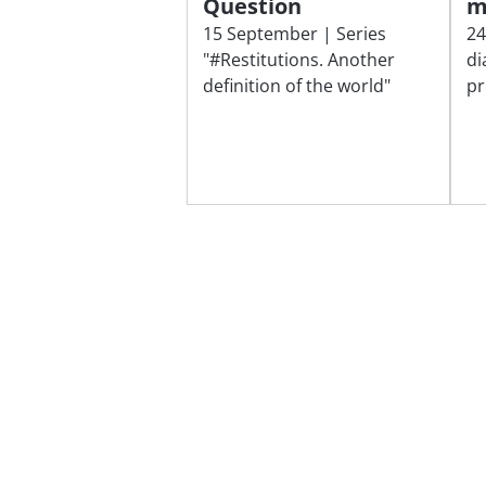
Question
m
15 September | Series
24
"#Restitutions. Another
di
definition of the world"
pr