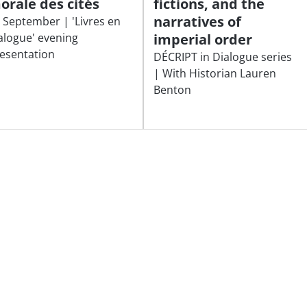
orale des cités
fictions, and the
narratives of
 September | 'Livres en
alogue' evening
imperial order
esentation
DÉCRIPT in Dialogue series
| With Historian Lauren
Benton
Follow
our news and receive our
Subscribe
invitations!