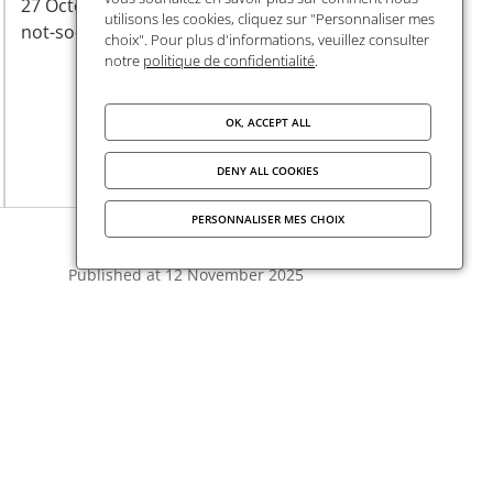
27 October | Cycle "Plastics:
utilisons les cookies, cliquez sur "Personnaliser mes
not-so-fantastic poisons"
choix". Pour plus d'informations, veuillez consulter
notre
politique de confidentialité
.
OK, ACCEPT ALL
DENY ALL COOKIES
PERSONNALISER MES CHOIX
Published at
12 November 2025