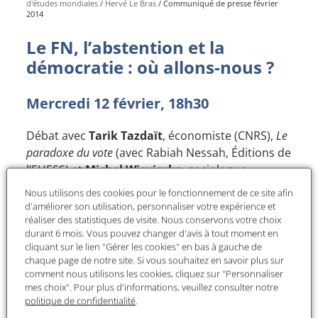
d'études mondiales
Hervé Le Bras
Communiqué de presse février
2014
Le FN, l’abstention et la
démocratie : où allons-nous ?
Mercredi 12 février, 18h30
Débat avec
Tarik Tazdaït
, économiste (CNRS),
Le
paradoxe du vote
(avec Rabiah Nessah, Éditions de
l’EHESS) et
Michel Wieviorka
, sociologue
(administrateur de la Fondation MSH, directeur
Nous utilisons des cookies pour le fonctionnement de ce site afin
d’études EHESS),
Le Front national, entre
d'améliorer son utilisation, personnaliser votre expérience et
extrémisme, populisme et démocratie
(Éditions de la
réaliser des statistiques de visite. Nous conservons votre choix
durant 6 mois. Vous pouvez changer d'avis à tout moment en
MSH), modéré par
Hervé Le Bras
(démographe,
cliquant sur le lien "Gérer les cookies" en bas à gauche de
directeur d'études EHESS/Collège d’études
chaque page de notre site. Si vous souhaitez en savoir plus sur
mondiales)
comment nous utilisons les cookies, cliquez sur "Personnaliser
mes choix". Pour plus d'informations, veuillez consulter notre
Pour en savoir plus :
http://www.fmsh.fr/fr/c/4718
politique de confidentialité
.