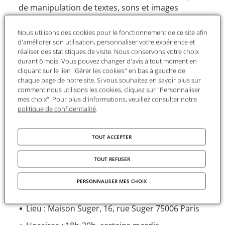
de manipulation de textes, sons et images
rendent de plus en plus difficile la distinction
entre vrai et faux. Enfin, l’artificialisation de la vie
Nous utilisons des cookies pour le fonctionnement de ce site afin
d'améliorer son utilisation, personnaliser votre expérience et
engendre une individualisation sans fin : l’être
réaliser des statistiques de visite. Nous conservons votre choix
humain isolé est pris dans une course vers des
durant 6 mois. Vous pouvez changer d'avis à tout moment en
jouissances techniques immédiates et peine à
cliquant sur le lien "Gérer les cookies" en bas à gauche de
appréhender les enjeux collectifs.
chaque page de notre site. Si vous souhaitez en savoir plus sur
comment nous utilisons les cookies, cliquez sur "Personnaliser
Inspiré d’une pédagogie interactive, le séminaire
mes choix". Pour plus d'informations, veuillez consulter notre
politique de confidentialité
.
est gratuit et sans inscription. Il s’adresse à tous
les intéressés, notamment aux étudiants et
chercheurs en sciences humaines, en droit et en
TOUT ACCEPTER
philosophie.
TOUT REFUSER
- - -
PERSONNALISER MES CHOIX
Informations pratiques
Lieu : Maison Suger, 16, rue Suger 75006 Paris