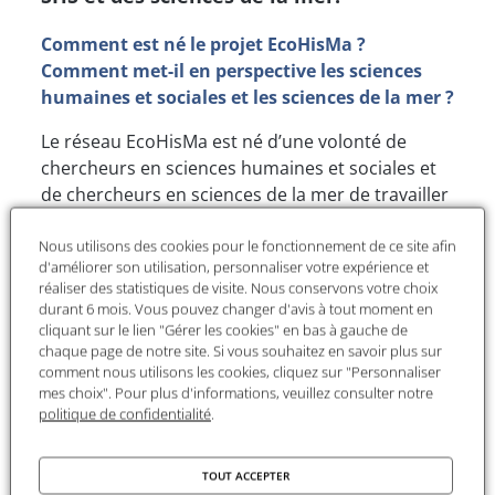
Comment est né le projet EcoHisMa ?
Comment met-il en perspective les sciences
humaines et sociales et les sciences de la mer ?
Le réseau EcoHisMa est né d’une volonté de
chercheurs en sciences humaines et sociales et
de chercheurs en sciences de la mer de travailler
ensemble. Chacun d’entre nous sait qu’on ne
Nous utilisons des cookies pour le fonctionnement de ce site afin
peut pas comprendre la complexité des
d'améliorer son utilisation, personnaliser votre expérience et
écosystèmes marins et des défis
réaliser des statistiques de visite. Nous conservons votre choix
environnementaux actuels sans mettre en
durant 6 mois. Vous pouvez changer d'avis à tout moment en
commun nos compétences, nos savoirs, nos
cliquant sur le lien "Gérer les cookies" en bas à gauche de
chaque page de notre site. Si vous souhaitez en savoir plus sur
moyens.
comment nous utilisons les cookies, cliquez sur "Personnaliser
mes choix". Pour plus d'informations, veuillez consulter notre
Ainsi nous nous sommes fixé trois objectifs :
politique de confidentialité
.
rappeler
d’abord à tout un chacun que les
rapports que nous entretenons avec les
TOUT ACCEPTER