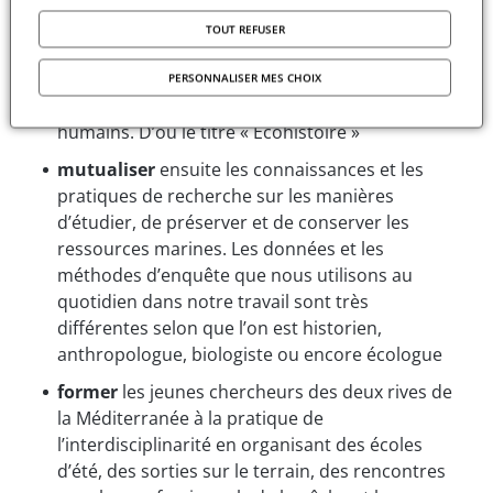
environnements marins ont une histoire, et
donc encourager la recherche à prendre en
TOUT REFUSER
considération le passé de ces milieux naturels,
de ceux qui y vivent et de ceux qui en vivent, en
PERSONNALISER MES CHOIX
prenant en compte les acteurs humains et non
humains. D’où le titre « Écohistoire »
mutualiser
ensuite les connaissances et les
pratiques de recherche sur les manières
d’étudier, de préserver et de conserver les
ressources marines. Les données et les
méthodes d’enquête que nous utilisons au
quotidien dans notre travail sont très
différentes selon que l’on est historien,
anthropologue, biologiste ou encore écologue
former
les jeunes chercheurs des deux rives de
la Méditerranée à la pratique de
l’interdisciplinarité en organisant des écoles
d’été, des sorties sur le terrain, des rencontres