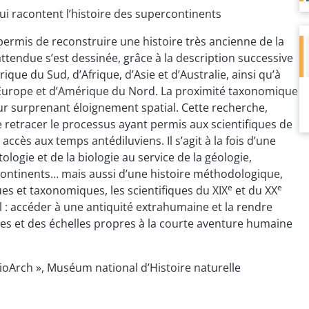
qui racontent l’histoire des supercontinents
ermis de reconstruire une histoire très ancienne de la
ttendue s’est dessinée, grâce à la description successive
que du Sud, d’Afrique, d’Asie et d’Australie, ainsi qu’à
d’Europe et d’Amérique du Nord. La proximité taxonomique
eur surprenant éloignement spatial. Cette recherche,
 retracer le processus ayant permis aux scientifiques de
ccès aux temps antédiluviens. Il s’agit à la fois d’une
tologie et de la biologie au service de la géologie,
s continents… mais aussi d’une histoire méthodologique,
e
e
ues et taxonomiques, les scientifiques du XIX
et du XX
l : accéder à une antiquité extrahumaine et la rendre
s et des échelles propres à la courte aventure humaine
ioArch », Muséum national d’Histoire naturelle