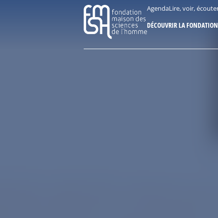
Aller
Panneau de gestion des cookies
Agenda
Lire, voir, écoute
au
DÉCOUVRIR LA FONDATION
contenu
principal