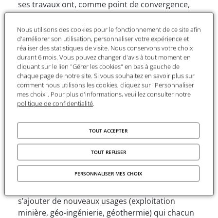
ses travaux ont, comme point de convergence,
une réflexion sur la « défragmentation » du droit
international de l’environnement. Sa volonté est
Nous utilisons des cookies pour le fonctionnement de ce site afin
de réfléchir à la manière dont le droit de
d'améliorer son utilisation, personnaliser votre expérience et
réaliser des statistiques de visite. Nous conservons votre choix
l’environnement marin s’articule avec les autres
durant 6 mois. Vous pouvez changer d'avis à tout moment en
branches du droit international ; et de penser les
cliquant sur le lien "Gérer les cookies" en bas à gauche de
rapports entre science et droit dans le domaine
chaque page de notre site. Si vous souhaitez en savoir plus sur
comment nous utilisons les cookies, cliquez sur "Personnaliser
de la conservation de la biodiversité marine.
mes choix". Pour plus d'informations, veuillez consulter notre
politique de confidentialité
.
Projet
TOUT ACCEPTER
Titre :
ZONABYSSES
TOUT REFUSER
Aux usages actuels des grands fonds marins
(pêche, pose de câbles et de pipelines,
PERSONNALISER MES CHOIX
exploitation pétrolière et gazière ou encore des
ressources génétiques marines) vont à l’avenir
s’ajouter de nouveaux usages (exploitation
minière, géo-ingénierie, géothermie) qui chacun