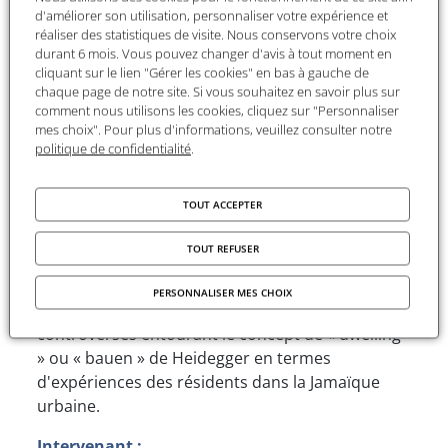
(LC2S-CNRS, Martinique).
d'améliorer son utilisation, personnaliser votre expérience et
réaliser des statistiques de visite. Nous conservons votre choix
Le séminaire discutera de la recherche
durant 6 mois. Vous pouvez changer d'avis à tout moment en
ethnographique d'une décennie effectuée par
cliquant sur le lien "Gérer les cookies" en bas à gauche de
chaque page de notre site. Si vous souhaitez en savoir plus sur
l'auteur à Kingston en Jamaïque, en se
comment nous utilisons les cookies, cliquez sur "Personnaliser
concentrant en particulier sur le quartier du
mes choix". Pour plus d'informations, veuillez consulter notre
centre-ville de Rose Town. Le thème des « villes
politique de confidentialité
.
saines » s'est imposé ces dernières années
comme une composante clé de l'urbanisme
TOUT ACCEPTER
durable, et l'accès aux services de base (eau
potable, logement, électricité) étant considéré
TOUT REFUSER
comme un droit fondamental pour les citoyens.
Celles-ci ne sont pas toujours évidentes, et la
PERSONNALISER MES CHOIX
discussion analysera la pertinence et les
controverses entourant le concept de « dwelling
» ou « bauen » de Heidegger en termes
d'expériences des résidents dans la Jamaïque
urbaine.
Intervenant :