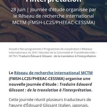
28 juin | Journée d’étude organisée par
le Réseau de recherche international
MCTM (FMSH-LC2S/PHEEAC-CESSMA)
Accueil
Nos programmes
Programmes de coopération
Réseaux
internationaux en SHS
Mondes de la Colonialité et TransModernités –
MCTM
Traduire Édouard Glissant : de la translation à l’interprétation
Le
Réseau de recherche international MCTM
(FMSH-LC2S/PHEEAC-CESSMA) organise une
nouvelle journée d'étude :
Traduire Edouard
Glissant : de la translation à l’interprétation
.
Cette journée réunit plusieurs traducteurs de
l’œuvre d’Édouard Glissant (italien, japonais,