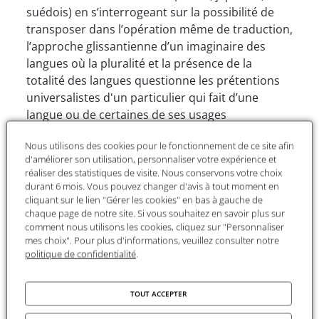
suédois) en s’interrogeant sur la possibilité de
transposer dans l’opération même de traduction,
l’approche glissantienne d’un imaginaire des
langues où la pluralité et la présence de la
totalité des langues questionne les prétentions
universalistes d'un particulier qui fait d’une
langue ou de certaines de ses usages
l'expression universelle du rapport entre
Nous utilisons des cookies pour le fonctionnement de ce site afin
l'homme et le réel. C’est pourquoi, dans
d'améliorer son utilisation, personnaliser votre expérience et
L’imaginaire des langues
, Glissant affirme que la
réaliser des statistiques de visite. Nous conservons votre choix
seule manière d’envisager l’universel est celle de
durant 6 mois. Vous pouvez changer d'avis à tout moment en
la présence et de la relation de toutes les langues
cliquant sur le lien "Gérer les cookies" en bas à gauche de
chaque page de notre site. Si vous souhaitez en savoir plus sur
à partir de l’indispensable médiation de la
comment nous utilisons les cookies, cliquez sur "Personnaliser
traduction. Comme le souligne Souleymane
mes choix". Pour plus d'informations, veuillez consulter notre
Bachir Diagne, faisant référence au projet de
politique de confidentialité
.
traduction de Kwasi Wiredu, « l’invitation à
apprendre d’autres langues, signifie sortir de
TOUT ACCEPTER
l’universalisme du Logos pour comprendre