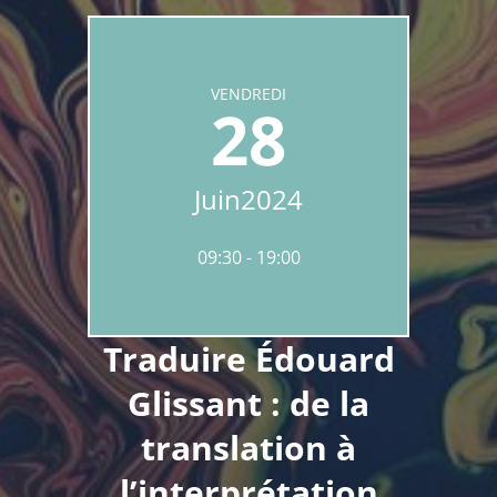
VENDREDI
28
Juin
2024
09:30
19:00
Traduire Édouard
Glissant : de la
translation à
l’interprétation