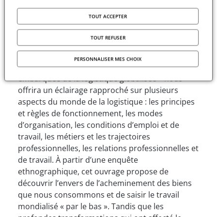
: le transport maritime, assuré par d’immenses
TOUT ACCEPTER
navires capables de transporter d’un bout à
l’autre du globe carburants, alimentation, biens
TOUT REFUSER
de consommation courante, et autres denrées.
La présentation de l’ouvrage de Claire Flécher - À
PERSONNALISER MES CHOIX
bord des géants des mers - Ethnographie
embarquée de la logistique globalisée – nous
offrira un éclairage rapproché sur plusieurs
aspects du monde de la logistique : les principes
et règles de fonctionnement, les modes
d’organisation, les conditions d’emploi et de
travail, les métiers et les trajectoires
professionnelles, les relations professionnelles et
de travail. À partir d’une enquête
ethnographique, cet ouvrage propose de
découvrir l’envers de l’acheminement des biens
que nous consommons et de saisir le travail
mondialisé « par le bas ». Tandis que les