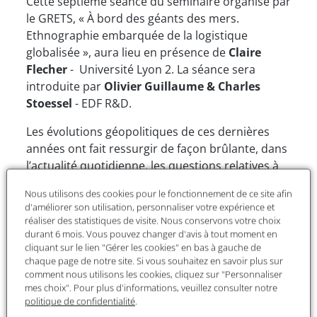
Cette septième séance du séminaire organisé par
le GRETS, « À bord des géants des mers.
Ethnographie embarquée de la logistique
globalisée », aura lieu en présence de
Claire
Flecher
- Université Lyon 2. La séance sera
introduite par
Olivier Guillaume & Charles
Stoessel
- EDF R&D.
Les évolutions géopolitiques de ces dernières
années ont fait ressurgir de façon brûlante, dans
l’actualité quotidienne, les questions relatives à
l’énergie, aux mobilités et aux enjeux logistiques
Nous utilisons des cookies pour le fonctionnement de ce site afin
de l’économie-monde. Il est donc aujourd’hui
d'améliorer son utilisation, personnaliser votre expérience et
impératif de penser les enjeux économiques,
réaliser des statistiques de visite. Nous conservons votre choix
politiques et énergétiques sous l’angle d’une
durant 6 mois. Vous pouvez changer d'avis à tout moment en
cliquant sur le lien "Gérer les cookies" en bas à gauche de
globalisation en transition.
chaque page de notre site. Si vous souhaitez en savoir plus sur
comment nous utilisons les cookies, cliquez sur "Personnaliser
Cette séance du séminaire du GRETS se propose
mes choix". Pour plus d'informations, veuillez consulter notre
de revenir en détail sur une pièce maîtresse de la
politique de confidentialité
.
mondialisation débutée il y a quelques décennies