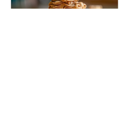
Analyses de la Chine
28 juin | Séminaire organisé par le réseau
de recherche international "Modernité,
transition et réforme en Chine"
Voir toutes les activités