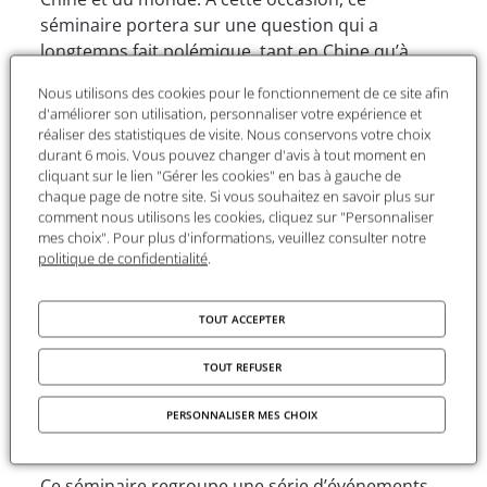
séminaire portera sur une question qui a
longtemps fait polémique, tant en Chine qu’à
l’étranger, aussi bien parmi les spécialistes que
Nous utilisons des cookies pour le fonctionnement de ce site afin
chez les hommes politiques : existe-il un modèle
d'améliorer son utilisation, personnaliser votre expérience et
de développement économique spécifique à la
réaliser des statistiques de visite. Nous conservons votre choix
Chine ? Ce séminaire tentera de retracer le
durant 6 mois. Vous pouvez changer d'avis à tout moment en
cliquant sur le lien "Gérer les cookies" en bas à gauche de
parcours et les enjeux rencontrés à chaque
chaque page de notre site. Si vous souhaitez en savoir plus sur
étape de la réforme via l’analyse des débats de
comment nous utilisons les cookies, cliquez sur "Personnaliser
ces dernières décennies. Il essaiera de dégager
mes choix". Pour plus d'informations, veuillez consulter notre
certains traits qui caractérisent ce processus de
politique de confidentialité
.
développement chinois, à l’aide de comparaisons
avec d’autres expériences, notamment celles des
TOUT ACCEPTER
pays asiatiques, et du réexamen des théories en
matière de développement. Nous examinerons
TOUT REFUSER
les nouvelles donnes qui conditionnent
l’évolution probable de l’économie chinoise dans
PERSONNALISER MES CHOIX
les années à venir.
Ce séminaire regroupe une série d’événements,