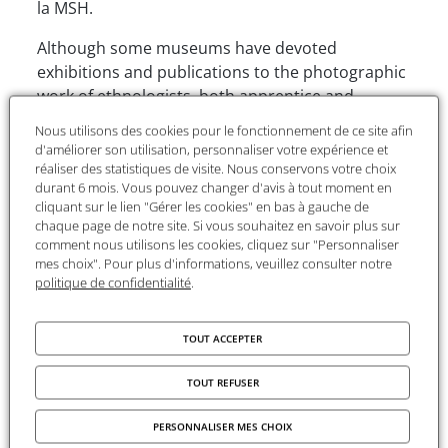
la MSH.
Although some museums have devoted
exhibitions and publications to the photographic
work of ethnologists, both apprentice and
established, such as Martin Gusinde, Jean Rouch
Nous utilisons des cookies pour le fonctionnement de ce site afin
and Pierre Verger, there are few works devoted
d'améliorer son utilisation, personnaliser votre expérience et
to contemporary photography, which is at the
réaliser des statistiques de visite. Nous conservons votre choix
durant 6 mois. Vous pouvez changer d'avis à tout moment en
crossroads of anthropology, documentary
cliquant sur le lien "Gérer les cookies" en bas à gauche de
photography and art photography. His
chaque page de notre site. Si vous souhaitez en savoir plus sur
photographic practice is made of back and forth
comment nous utilisons les cookies, cliquez sur "Personnaliser
between different disciplines, cultures, and eras,
mes choix". Pour plus d'informations, veuillez consulter notre
politique de confidentialité
.
and is particularly interested in the Vodou cults
of West Africa.
TOUT ACCEPTER
In the late 1980s, Catherine De Clippel
collaborated with anthropologists Marc Augé,
TOUT REFUSER
Jean-Paul Colleyn and Jean-Pierre Dozon to
produce a series of documentary films.
PERSONNALISER MES CHOIX