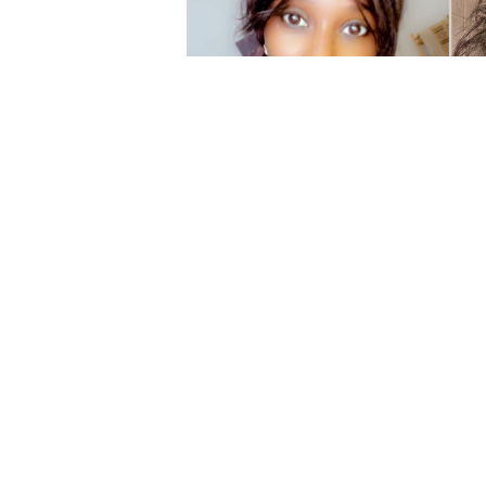
Binta Ba
K
Lauréate du Fonds Louis
La
Dumont 2026
D