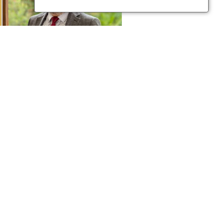
Abdelmajid Azouine
Chercheur invité 2026 du
programme DEA
Publié le
13 novembre 2023