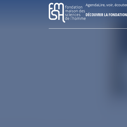
Aller
Panneau de gestion des cookies
Agenda
Lire, voir, écoute
au
DÉCOUVRIR LA FONDATION
contenu
principal