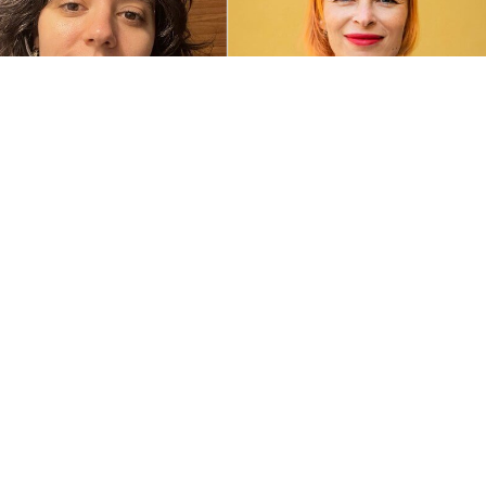
ahina Guillard
Kateryna Ihnatenko
uréate du Fonds Louis
Chercheuse invitée 2026 du
umont 2026
programme Thémis
Suivez
nos actualités et recevez nos
S'inscrire