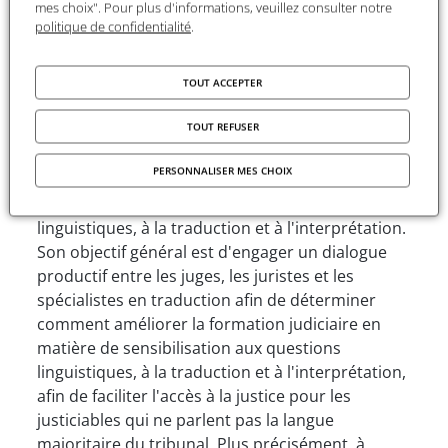
Sorbonne Nouvelle.
mes choix". Pour plus d'informations, veuillez consulter notre
politique de confidentialité
.
Le projet
TOUT ACCEPTER
Titre
: La magistrature et la compréhension des
enjeux de la traduction-interprétation
TOUT REFUSER
« Cette activité consiste en un atelier
PERSONNALISER MES CHOIX
international de deux jours destiné à former les
juges à la sensibilisation aux questions
linguistiques, à la traduction et à l'interprétation.
Son objectif général est d'engager un dialogue
productif entre les juges, les juristes et les
spécialistes en traduction afin de déterminer
comment améliorer la formation judiciaire en
matière de sensibilisation aux questions
linguistiques, à la traduction et à l'interprétation,
afin de faciliter l'accès à la justice pour les
justiciables qui ne parlent pas la langue
majoritaire du tribunal. Plus précisément, à