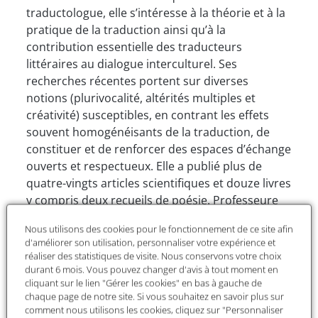
traductologue, elle s’intéresse à la théorie et à la
pratique de la traduction ainsi qu’à la
contribution essentielle des traducteurs
littéraires au dialogue interculturel. Ses
recherches récentes portent sur diverses
notions (plurivocalité, altérités multiples et
créativité) susceptibles, en contrant les effets
souvent homogénéisants de la traduction, de
constituer et de renforcer des espaces d’échange
ouverts et respectueux. Elle a publié plus de
quatre-vingts articles scientifiques et douze livres
y compris deux recueils de poésie. Professeure
invitée dans différentes universités au Canada
Nous utilisons des cookies pour le fonctionnement de ce site afin
(McGill, Ottawa et Carleton) et à l’étranger
d'améliorer son utilisation, personnaliser votre expérience et
(Bologne et Mayence), elle est directrice
réaliser des statistiques de visite. Nous conservons votre choix
fondatrice de la collection internationale en
durant 6 mois. Vous pouvez changer d'avis à tout moment en
cliquant sur le lien "Gérer les cookies" en bas à gauche de
traductologie, « Vita Traductiva », et membre
chaque page de notre site. Si vous souhaitez en savoir plus sur
associée du groupe de recherche TRACT à la
comment nous utilisons les cookies, cliquez sur "Personnaliser