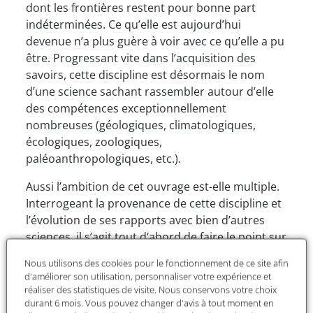
dont les frontières restent pour bonne part
indéterminées. Ce qu’elle est aujourd’hui
devenue n’a plus guère à voir avec ce qu’elle a pu
être. Progressant vite dans l’acquisition des
savoirs, cette discipline est désormais le nom
d’une science sachant rassembler autour d’elle
des compétences exceptionnellement
nombreuses (géologiques, climatologiques,
écologiques, zoologiques,
paléoanthropologiques, etc.).
Aussi l’ambition de cet ouvrage est-elle multiple.
Interrogeant la provenance de cette discipline et
l’évolution de ses rapports avec bien d’autres
sciences, il s’agit tout d’abord de faire le point sur
l’état des avancées en cours, d’en proposer
Nous utilisons des cookies pour le fonctionnement de ce site afin
comme une cartographie. Et, pour cela,
d'améliorer son utilisation, personnaliser votre expérience et
quelques-uns des meilleurs spécialistes de la
réaliser des statistiques de visite. Nous conservons votre choix
discipline ont été sollicités. Mais il s’agit tout
durant 6 mois. Vous pouvez changer d'avis à tout moment en