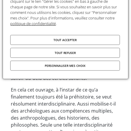
cliquant sur le lien "Gérer les cookies" en bas à gauche de
autant, d’une part, de porter un regard critique
chaque page de notre site. Si vous souhaitez en savoir plus sur
sur l’épistémologie qu’elle déploie et, d’autre
comment nous utilisons les cookies, cliquez sur "Personnaliser
part, de mener une réflexion sur les défis qu’il lui
mes choix". Pour plus d'informations, veuillez consulter notre
politique de confidentialité
.
faut relever afin de se rendre pleinement visible.
C’est pourquoi quatre axes de questionnements,
TOUT ACCEPTER
réunissant une cinquantaine d’intervenants, ont
ici été privilégiés : le rapport au temps (et à
TOUT REFUSER
l’histoire plus récente), l’évocation de quelques
récentes percées scientifiques, la confrontation
PERSONNALISER MES CHOIX
aux autres sciences humaines, le partage du
savoir au-delà des cercles savants.
En cela cet ouvrage, à l’instar de ce qu’a
finalement toujours été la préhistoire, se veut
résolument interdisciplinaire. Aussi mobilise-t-il
des archéologues aux compétences multiples,
des anthropologues, des historiens, des
philosophes. Seule une telle interdisciplinarité