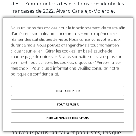
d'Éric Zemmour lors des élections présidentielles
françaises de 2022, Álvaro Canalejo-Molero et
Morgan Le Corre Juratic montrent que la
satisfaction de ces électeurs à l'égard de la
Nous utilisons des cookies pour le fonctionnement de ce site afin
démocratie diminue, car les résultats des
d'améliorer son utilisation, personnaliser votre expérience et
réaliser des statistiques de visite. Nous conservons votre choix
élections stimulent leur niveau de polarisation
durant 6 mois. Vous pouvez changer d'avis à tout moment en
affective. Suite aux élections, les électeurs
cliquant sur le lien "Gérer les cookies" en bas à gauche de
radicaux se concentrent davantage sur la victoire
chaque page de notre site. Si vous souhaitez en savoir plus sur
du parti adverse plutôt que sur l'entrée de leur
comment nous utilisons les cookies, cliquez sur "Personnaliser
mes choix". Pour plus d'informations, veuillez consulter notre
propre parti dans le système.
politique de confidentialité
.
Suite aux crises de la zone euro et des réfugiés,
les systèmes de partis européens ont connu des
TOUT ACCEPTER
changements drastiques, impliquant
l'effondrement des partis traditionnels et une
TOUT REFUSER
plus grande fragmentation. S'appuyant sur une
rhétorique antisystème pour mobiliser les griefs
PERSONNALISER MES CHOIX
des citoyens contre les élites politiques, de
nouveaux partis radicaux et populistes, tels que