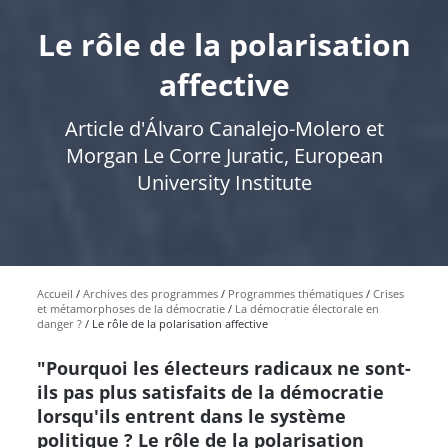
Le rôle de la polarisation
affective
Article d'Álvaro Canalejo-Molero et
Morgan Le Corre Juratic, European
University Institute
Accueil
Archives des programmes
Programmes thématiques
Crises
et métamorphoses de la démocratie
La démocratie électorale en
danger ?
Le rôle de la polarisation affective
"Pourquoi les électeurs radicaux ne sont-
ils pas plus satisfaits de la démocratie
lorsqu'ils entrent dans le système
politique ? Le rôle de la polarisation