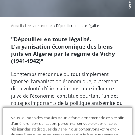
Accueil
Lire, voir, écouter
Dépouiller en toute légalité
"Dépouiller en toute légalité.
L'aryanisation économique des biens
juifs en Algérie par le régime de Vichy
(1941-1942)"
Longtemps méconnue ou tout simplement
ignorée, l’aryanisation économique, autrement
dit la volonté d’élimination de toute influence
juive de l’économie, constitue pourtant l’un des
rouages importants de la politique antisémite du
régime de Vichy. S’appuyant sur de nombreuses
sources jusqu’ici inédites,
Dépouiller en toute
Nous utilisons des cookies pour le fonctionnement de ce site afin
d'améliorer son utilisation, personnaliser votre expérience et
légalité
décrit avec une minutie remarquable le
réaliser des statistiques de visite. Nous conservons votre choix
processus d’aryanisation des biens juifs dans
durant 6 mois. Vous pouvez changer d'avis à tout moment en