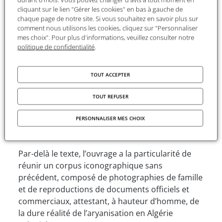
l’espace colonial algérien entre 1941 et 1942.
cliquant sur le lien "Gérer les cookies" en bas à gauche de
chaque page de notre site. Si vous souhaitez en savoir plus sur
Pour mieux nous donner à voir ce qui se joue
comment nous utilisons les cookies, cliquez sur "Personnaliser
mes choix". Pour plus d'informations, veuillez consulter notre
alors, Jean Laloum se penche également sur le
politique de confidentialité
.
contexte social et politique de l’entre-deux-
guerres en Algérie, indissociable de la mise en
œuvre de ces mesures antisémites promulguées
TOUT ACCEPTER
par l’État français. L’ampleur et la richesse de
cette recherche lui permettent ainsi d’interroger
TOUT REFUSER
à nouveaux frais l’évolution des relations
PERSONNALISER MES CHOIX
complexes entre les communautés juives,
chrétiennes et musulmanes.
Par-delà le texte, l’ouvrage a la particularité de
réunir un corpus iconographique sans
précédent, composé de photographies de famille
et de reproductions de documents officiels et
commerciaux, attestant, à hauteur d’homme, de
la dure réalité de l’aryanisation en Algérie