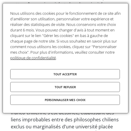
cette même université et chercheur invité au
Laboratoire d’études et de recherches sur les
Nous utilisons des cookies pour le fonctionnement de ce site afin
logiques contemporaines de la philosophie de
d'améliorer son utilisation, personnaliser votre expérience et
réaliser des statistiques de visite. Nous conservons votre choix
l’université Paris 8.
durant 6 mois. Vous pouvez changer d'avis à tout moment en
cliquant sur le lien "Gérer les cookies" en bas à gauche de
Le projet
chaque page de notre site. Si vous souhaitez en savoir plus sur
comment nous utilisons les cookies, cliquez sur "Personnaliser
Titre
: Traces des liens philosophiques entre la
mes choix". Pour plus d'informations, veuillez consulter notre
politique de confidentialité
.
France et l’Amérique latine (de 1985 à nos jours).
« Le projet vise à reconstituer la scène
TOUT ACCEPTER
philosophique franco-chilienne qui a émergé en
1985 et qui, depuis lors, a donné lieu à une
TOUT REFUSER
multitude d’échanges et d’initiatives théoriques
qui n’ont pas été systématisés. En effet, à partir
PERSONNALISER MES CHOIX
de 1985, une nouvelle scène philosophique
franco-chilienne s’est dessinée, établissant des
liens improbables entre des philosophes chiliens
exclus ou marginalisés d’une université placée