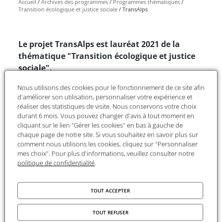
Accueil
Archives des programmes
Programmes thématiques
Transition écologique et justice sociale
TransAlps
Le projet TransAlps est lauréat 2021 de la
thématique "Transition écologique et justice
sociale".
L’emploi des questionnements et des méthodes
Nous utilisons des cookies pour le fonctionnement de ce site afin
d'améliorer son utilisation, personnaliser votre expérience et
de la recherche ethnographique et comparative
réaliser des statistiques de visite. Nous conservons votre choix
aux formes de gouvernance territoriale
durant 6 mois. Vous pouvez changer d'avis à tout moment en
constituent un champ très peu exploré de la
cliquant sur le lien "Gérer les cookies" en bas à gauche de
recherche sociale. Pourtant l'analyse des
chaque page de notre site. Si vous souhaitez en savoir plus sur
comment nous utilisons les cookies, cliquez sur "Personnaliser
relations en cours entre les États et leurs zones
mes choix". Pour plus d'informations, veuillez consulter notre
“marginales”, et en particulier les intersections
politique de confidentialité
.
entre les différents niveaux d'échelle de la
participation démocratique, à l'heure des
TOUT ACCEPTER
profondes mutations politiques, économiques et
écologiques consécutives à la crise sanitaire - est
TOUT REFUSER
d'une actualité palpitante. Il est toutefois