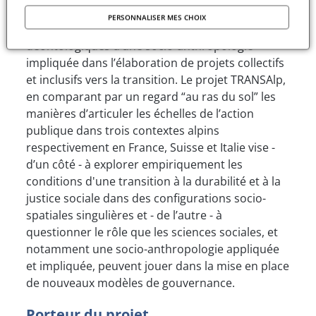
nécessaire de définir les méthodes et les
PERSONNALISER MES CHOIX
caractéristiques épistémologiques et
déontologiques d’une socio-anthropologie
impliquée dans l’élaboration de projets collectifs
et inclusifs vers la transition. Le projet TRANSAlp,
en comparant par un regard “au ras du sol” les
manières d’articuler les échelles de l’action
publique dans trois contextes alpins
respectivement en France, Suisse et Italie vise -
d’un côté - à explorer empiriquement les
conditions d'une transition à la durabilité et à la
justice sociale dans des configurations socio-
spatiales singulières et - de l’autre - à
questionner le rôle que les sciences sociales, et
notamment une socio-anthropologie appliquée
et impliquée, peuvent jouer dans la mise en place
de nouveaux modèles de gouvernance.
Porteur du projet