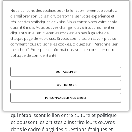
politique. Paula Barreiro López nous livre ici une
Nous utilisons des cookies pour le fonctionnement de ce site afin
analyse pionnière des débats esthétiques et
d'améliorer son utilisation, personnaliser votre expérience et
idéologiques en Espagne dans le contexte
réaliser des statistiques de visite. Nous conservons votre choix
transnational de la guerre froide. Basé sur des
durant 6 mois. Vous pouvez changer d'avis à tout moment en
documents d’archives inédits, l’ouvrage
cliquant sur le lien "Gérer les cookies" en bas à gauche de
chaque page de notre site. Si vous souhaitez en savoir plus sur
Compagnons de lutte
fait découvrir les milieux
comment nous utilisons les cookies, cliquez sur "Personnaliser
artistiques et intellectuels de gauche livrant
mes choix". Pour plus d'informations, veuillez consulter notre
bataille contre le franquisme.
politique de confidentialité
.
Dans l'Espagne de la période du franquisme
tardif (1957-1975), les critiques d’art jouent un
TOUT ACCEPTER
rôle essentiel dans les mouvements de
TOUT REFUSER
contestation qui agitent une société alors en
pleine mutation. Contre la doctrine d’un art
PERSONNALISER MES CHOIX
moderne autonome et dépolitisé prônée par le
régime, ils produisent des discours esthétiques
qui rétablissent le lien entre culture et politique
et poussent les artistes à inscrire leurs œuvres
dans le cadre élargi des questions éthiques et