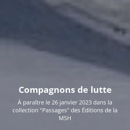
Compagnons de lutte
À paraître le 26 janvier 2023 dans la
collection "Passages" des Éditions de la
MSH