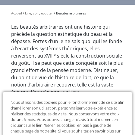
Accueil
Lire, voir, écouter
Beautés arbitraires
Les beautés arbitraires ont une histoire qui
précède la question esthétique du beau et la
dépasse. Fortes d’un je ne sais quoi qui les fonde
à l’écart des systèmes théoriques, elles
e
renversent au XVIII
siècle la construction sociale
du goût. Il se peut que cette conquête soit le plus
grand effort de la pensée moderne. Distinguer,
du point de vue de l’histoire de l’art, ce que la
notion d’arbitraire recouvre, telle est la vaste
énigme dénouée dans ce livre.
Nous utilisons des cookies pour le fonctionnement de ce site afin
La reconnaissance des beautés arbitraires se
d'améliorer son utilisation, personnaliser votre expérience et
heurte à l’absolu d’un modèle antique qu’il est
réaliser des statistiques de visite. Nous conservons votre choix
temps de contredire. Car il n’est rien de fixe, ni
durant 6 mois. Vous pouvez changer d'avis à tout moment en
d’immuable dans l’arbitraire de la beauté, tout
cliquant sur le lien "Gérer les cookies" en bas à gauche de
chaque page de notre site. Si vous souhaitez en savoir plus sur
entier laissé à l’imagination du peintre, du poète,