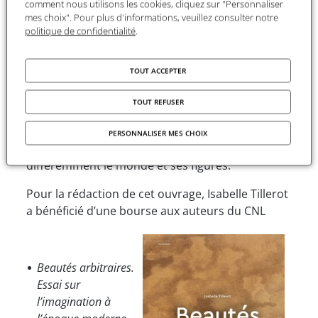
comment nous utilisons les cookies, cliquez sur "Personnaliser
de l’architecte ou du musicien... Beauté
mes choix". Pour plus d'informations, veuillez consulter notre
chimérique opposée à la beauté véritable, elle
politique de confidentialité
.
revêt soudain valeur de rareté et de distinction et
se transforme en beauté nécessaire, liée à
TOUT ACCEPTER
l’invention de formes nouvelles qui peuvent
plaire et toucher universellement. Entre caprice
TOUT REFUSER
et convention, non-sens et vraisemblance, raison
et sentiment, beautés essentielles et arbitraires
PERSONNALISER MES CHOIX
échangent leurs rôles pour représenter
différemment le monde et ses figures.
Pour la rédaction de cet ouvrage, Isabelle Tillerot
a bénéficié d’une bourse aux auteurs du CNL
Beautés arbitraires.
Essai sur
l’imagination à