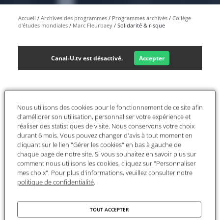
Accueil
Archives des programmes
Programmes archivés
Collège
d'études mondiales
Marc Fleurbaey
Solidarité & risque
Canal-U.tv est désactivé.
Accepter
Nous utilisons des cookies pour le fonctionnement de ce site afin
d'améliorer son utilisation, personnaliser votre expérience et
réaliser des statistiques de visite. Nous conservons votre choix
durant 6 mois. Vous pouvez changer d'avis à tout moment en
cliquant sur le lien "Gérer les cookies" en bas à gauche de
chaque page de notre site. Si vous souhaitez en savoir plus sur
comment nous utilisons les cookies, cliquez sur "Personnaliser
La Fondation Maison
mes choix". Pour plus d'informations, veuillez consulter notre
des sciences de
politique de confidentialité
.
l'homme
était partenaire de
TOUT ACCEPTER
la
deuxième édition du