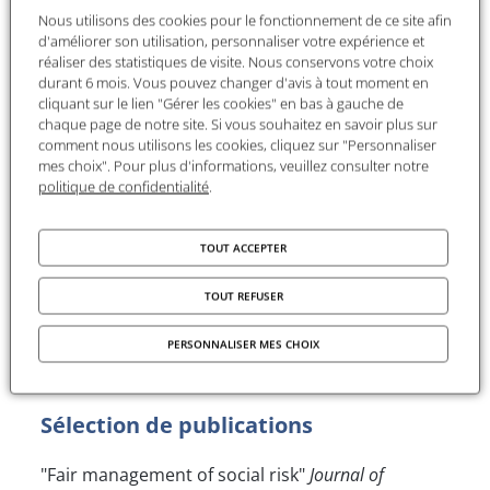
Nous utilisons des cookies pour le fonctionnement de ce site afin
d'améliorer son utilisation, personnaliser votre expérience et
Marc Fleurbaey est titulaire de la chaire
réaliser des statistiques de visite. Nous conservons votre choix
"Economie du bien-être et de la justice sociale"
durant 6 mois. Vous pouvez changer d'avis à tout moment en
au Collège d'études mondiales et l'un des
cliquant sur le lien "Gérer les cookies" en bas à gauche de
animateurs du
Panel International sur le Progrès
chaque page de notre site. Si vous souhaitez en savoir plus sur
comment nous utilisons les cookies, cliquez sur "Personnaliser
Social
(https://www.ipsp.org).
mes choix". Pour plus d'informations, veuillez consulter notre
politique de confidentialité
.
Ses recherches en économie et en philosophie
ont été consacrées à l'économie normative, la
justice distributive et l'évaluation des politiques
TOUT ACCEPTER
publiques. Les principaux domaines d'application
sont la mesure de la protection sociale, les
TOUT REFUSER
politiques climatiques, les priorités en santé, et la
PERSONNALISER MES CHOIX
fiscalité optimale. Il a été professeur d'économie
et chercheur au CNRS en France
Sélection de publications
"Fair management of social risk"
Journal of