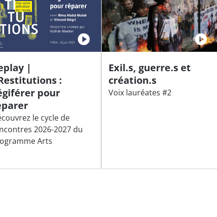
eplay |
Exil.s, guerre.s et
Restitutions :
création.s
égiférer pour
Voix lauréates #2
éparer
couvrez le cycle de
ncontres 2026-2027 du
ogramme Arts