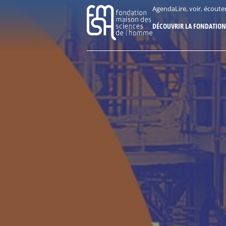
Aller
Panneau de gestion des cookies
Agenda
Lire, voir, écoute
au
DÉCOUVRIR LA FONDATION
contenu
principal