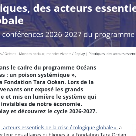
iques, des acteurs essentie
obale
de conférences 2026-2027 du programme
s
Océans - Mondes sociaux, mondes vivants
Replay | Plastiques, des acteurs essenti
 dans le cadre du programme Océans
ues : un poison systémique »,
a Fondation Tara Océan. Lors de la
rvenants ont exposé les grands
ue et mis en lumière le système qui
s invisibles de notre économie.
lay et découvrez le cycle 2026-2027.
, acteurs essentiels de la crise écologique globale »
, a
recteur des affaires publiques à la Fondation Tara Océan