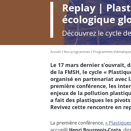
Replay | Plast
écologique gl
Découvrez le cycle 
Accueil
Nos programmes
Programmes thématique
Le 17 mars dernier s’ouvrait,
de la FMSH, le cycle « Plastiq
organisé en partenariat avec l
première conférence, les inte
enjeux de la pollution plastiq
a fait des plastiques les pivot
Revivez cette rencontre en rep
La première conférence,
« Plastiques
accueilli
Henri Bourgeois-Costa
, di