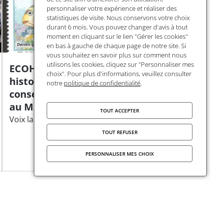
personnaliser votre expérience et réaliser des
statistiques de visite. Nous conservons votre choix
durant 6 mois. Vous pouvez changer d'avis à tout
moment en cliquant sur le lien "Gérer les cookies"
en bas à gauche de chaque page de notre site. Si
vous souhaitez en savoir plus sur comment nous
utilisons les cookies, cliquez sur "Personnaliser mes
ECOHISMA Eco-
choix". Pour plus d'informations, veuillez consulter
histoire de la
notre
politique de confidentialité
.
conservation marine
au Maghreb
TOUT ACCEPTER
Voix lauréates #1
TOUT REFUSER
PERSONNALISER MES CHOIX
Publié le
17 mars 2026