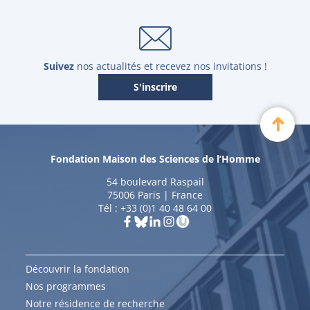
Mme
Caroline
OLLIVIER-YANIV
Professeure en sciences de l’information
et de la communication
Suivez
nos actualités et recevez nos invitations !
S'inscrire
Fondation Maison des Sciences de l’Homme
54 boulevard Raspail
75006 Paris | France
Tél : +33 (0)1 40 48 64 00
Découvrir la fondation
M.
Mohammed
Nos programmes
BENLAHSEN
Notre résidence de recherche