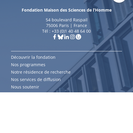
Fondation Maison des Sciences de l’Homme
54 boulevard Raspail
75006 Paris | France
Tél : +33 (0)1 40 48 64 00
Découvrir la fondation
Nos programmes
M.
Antonin
Notre résidence de recherche
COHEN
Nos services de diffusion
Président de la Fondation Maison des
Nous soutenir
Sciences de l'Homme
Agenda
Nous rendre visite
Candidater à un appel
Soumettre une demande de séjour
Lire, voir, écouter
Faire un don