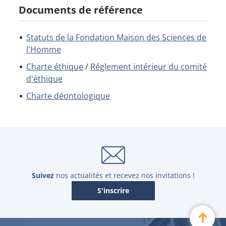
l’institutionnalisation du champ du pouvoir
Conseil de surveillance de la FMSH, membre du
Guillaume RAVEL est membre du collège des
Documents de référence
transnational européen au XXe siècle.
collège des personnalités qualifiées
personnalités qualifiées du Conseil de surveillance
de la FMSH
Statuts de la Fondation Maison des Sciences de
l'Homme
Charte éthique
/
Réglement intérieur du comité
d'éthique
Charte déontologique
M.
Mohammed
BENLAHSEN
Ancien président de l'Université de
Picardie Jules Verne
Suivez
nos actualités et recevez nos invitations !
S'inscrire