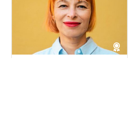
Kateryna Ihnatenko
Chercheuse invitée 2026 du programme
Thémis