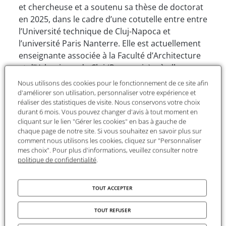
et chercheuse et a soutenu sa thèse de doctorat
en 2025, dans le cadre d’une cotutelle entre entre
l’Université technique de Cluj-Napoca et
l’université Paris Nanterre. Elle est actuellement
enseignante associée à la Faculté d’Architecture
et d’Urbanisme de Cluj (Roumanie), où elle
enseigne le projet d’architecture et d’urbanisme.
Nous utilisons des cookies pour le fonctionnement de ce site afin
Ses travaux portent sur la transformation des
d'améliorer son utilisation, personnaliser votre expérience et
réaliser des statistiques de visite. Nous conservons votre choix
espaces périurbains, la relation entre milieux
durant 6 mois. Vous pouvez changer d'avis à tout moment en
urbain et rural, ainsi que sur la manière dont
cliquant sur le lien "Gérer les cookies" en bas à gauche de
l’habitat façonne les communautés. Elle participe
chaque page de notre site. Si vous souhaitez en savoir plus sur
à des conférences, publie ses recherches et
comment nous utilisons les cookies, cliquez sur "Personnaliser
mes choix". Pour plus d'informations, veuillez consulter notre
s’implique dans des projets d’urbanisme
politique de confidentialité
.
participatif, impliquant les communautés locales
dans la conception de leurs environnements de
vie.
TOUT ACCEPTER
Le projet
TOUT REFUSER