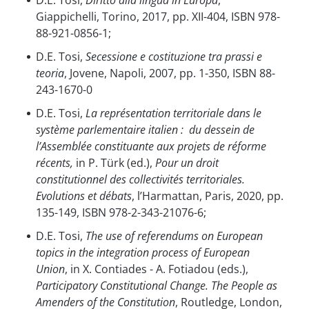
D.E. Tosi,
Diritto alla lingua in Europa
,
Giappichelli, Torino, 2017, pp. XII-404, ISBN 978-
88-921-0856-1;
D.E. Tosi,
Secessione e costituzione tra prassi e
teoria
, Jovene, Napoli, 2007, pp. 1-350, ISBN 88-
243-1670-0
D.E. Tosi,
La représentation territoriale dans le
système parlementaire italien : du dessein de
l’Assemblée constituante aux projets de réforme
récents,
in P. Türk (ed.),
Pour un droit
constitutionnel des collectivités territoriales.
Evolutions et débats
, l’Harmattan, Paris, 2020, pp.
135-149, ISBN 978-2-343-21076-6;
D.E. Tosi,
The use of referendums on European
topics in the integration process of European
Union
, in X. Contiades - A. Fotiadou (eds.),
Participatory Constitutional Change. The People as
Amenders of the Constitution
, Routledge, London,