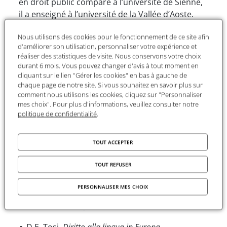
en droit public comparé à l’université de Sienne,
il a enseigné à l’université de la Vallée d’Aoste.
Chercheur et professeur invité par plusieurs
Nous utilisons des cookies pour le fonctionnement de ce site afin
universités européennes, surtout en France et
d'améliorer son utilisation, personnaliser votre expérience et
Espagne, il est spécialisé dans l’étude des
réaliser des statistiques de visite. Nous conservons votre choix
systèmes constitutionnels de gouvernement, les
durant 6 mois. Vous pouvez changer d'avis à tout moment en
questions liées au processus d’intégration
cliquant sur le lien "Gérer les cookies" en bas à gauche de
chaque page de notre site. Si vous souhaitez en savoir plus sur
européenne et aux droits fondamentaux (en
comment nous utilisons les cookies, cliquez sur "Personnaliser
particulier, la protection des communautés
mes choix". Pour plus d'informations, veuillez consulter notre
minoritaires).
politique de confidentialité
.
Le projet
TOUT ACCEPTER
Titre
: "In the interest of future generations:
TOUT REFUSER
which model for environmental protection in
Italy? Comparative Law Suggestions"
PERSONNALISER MES CHOIX
Sélection de publications