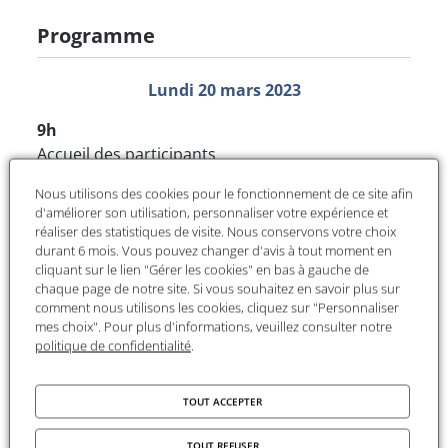
Programme
Lundi 20 mars 2023
9h
Accueil des participants
9h20
Nous utilisons des cookies pour le fonctionnement de ce site afin
d'améliorer son utilisation, personnaliser votre expérience et
Ouverture des journées d’étude par
Till KUHNLE
,
réaliser des statistiques de visite. Nous conservons votre choix
directeur d’EHIC - UR 13334 Espaces Humains et
durant 6 mois. Vous pouvez changer d'avis à tout moment en
Interactions Culturelles
cliquant sur le lien "Gérer les cookies" en bas à gauche de
chaque page de notre site. Si vous souhaitez en savoir plus sur
9h50
comment nous utilisons les cookies, cliquez sur "Personnaliser
mes choix". Pour plus d'informations, veuillez consulter notre
Isabelle TAILLANDIER
, CCFS Paris : Le lit, genèse
politique de confidentialité
.
d’un projet de société, dans Yo vivo de Max Aub
10h20
TOUT ACCEPTER
Émilie CHAMONARD,
Lyon : Les tombés du lit de
Lucian Freud (1922-2011)
TOUT REFUSER