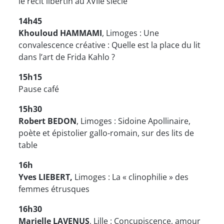
le récit libertin au XVIIe siècle
14h45
Khouloud HAMMAMI
, Limoges : Une
convalescence créative : Quelle est la place du lit
dans l’art de Frida Kahlo ?
15h15
Pause café
15h30
Robert BEDON
, Limoges : Sidoine Apollinaire,
poète et épistolier gallo-romain, sur des lits de
table
16h
Yves LIEBERT,
Limoges : La « clinophilie » des
femmes étrusques
16h30
Marielle LAVENUS
, Lille : Concupiscence, amour