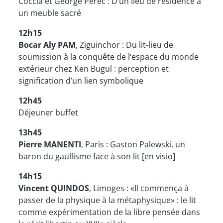
Coccia et George Perec : D’un lieu de résidence à
un meuble sacré
12h15
Bocar Aly PAM
, Ziguinchor : Du lit-lieu de
soumission à la conquête de l‘espace du monde
extérieur chez Ken Bugul : perception et
signification d’un lien symbolique
12h45
Déjeuner buffet
13h45
Pierre MANENTI
, Paris : Gaston Palewski, un
baron du gaullisme face à son lit [en visio]
14h15
Vincent QUINDOS
, Limoges : «Il commença à
passer de la physique à la métaphysique» : le lit
comme expérimentation de la libre pensée dans