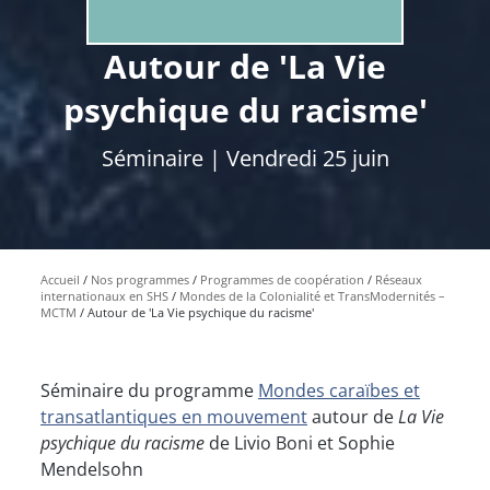
Autour de 'La Vie
psychique du racisme'
Séminaire | Vendredi 25 juin
Accueil
Nos programmes
Programmes de coopération
Réseaux
internationaux en SHS
Mondes de la Colonialité et TransModernités –
MCTM
Autour de 'La Vie psychique du racisme'
Séminaire du programme
Mondes caraïbes et
transatlantiques en mouvement
autour de
La Vie
psychique du racisme
de Livio Boni et Sophie
Mendelsohn