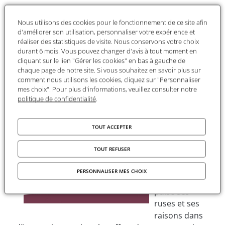
S’il n’est plus
cautionné
Nous utilisons des cookies pour le fonctionnement de ce site afin
d'améliorer son utilisation, personnaliser votre expérience et
par la
réaliser des statistiques de visite. Nous conservons votre choix
biologie ou
durant 6 mois. Vous pouvez changer d'avis à tout moment en
l’anthropolog
cliquant sur le lien "Gérer les cookies" en bas à gauche de
ie, comme il
chaque page de notre site. Si vous souhaitez en savoir plus sur
comment nous utilisons les cookies, cliquez sur "Personnaliser
l’était à
mes choix". Pour plus d'informations, veuillez consulter notre
l’apogée de la
politique de confidentialité
.
période
coloniale, le
TOUT ACCEPTER
racisme est
loin d’avoir
TOUT REFUSER
disparu. Son
énigmatique
PERSONNALISER MES CHOIX
persistance
puise ses
ruses et ses
raisons dans