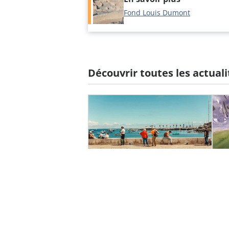
Fond Louis Dumont
Découvrir toutes les actuali
Fermeture estivale •
L
Un été avec la FMSH
F
La Fondation sera fermée
Dé
du 10 au 14 août 2026
20