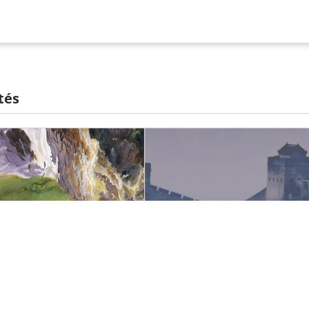
tés
auréats 2026 |
Ge Zhaoguang reçoit
onds Louis Dumont
le Prix Tang 2026
couvrez les lauréats
Un auteur des Éditions de
26 du Fonds d'aide à la
la MSH récompensé