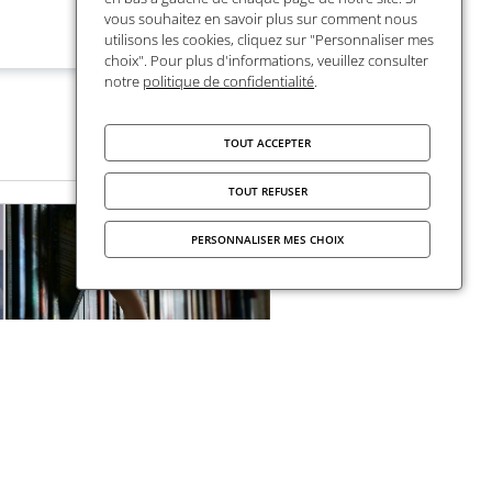
vous souhaitez en savoir plus sur comment nous
utilisons les cookies, cliquez sur "Personnaliser mes
choix". Pour plus d'informations, veuillez consulter
notre
politique de confidentialité
.
TOUT ACCEPTER
TOUT REFUSER
PERSONNALISER MES CHOIX
FMSH Diffusion
renforce son offre en
sciences juridiques
et en économie