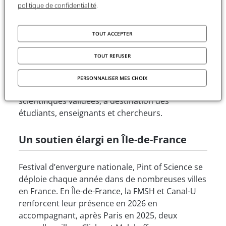
politique de confidentialité
.
Cette collaboration s’inscrit dans la continuité
des engagements portés par la FMSH et Canal-U
TOUT ACCEPTER
en faveur de la diffusion des savoirs et du
dialogue entre recherche et société. Plateforme
TOUT REFUSER
audiovisuelle de référence pour l’enseignement
supérieur et la recherche, Canal-U propose un
PERSONNALISER MES CHOIX
accès libre et gratuit à des milliers de ressources
scientifiques validées, à destination des
étudiants, enseignants et chercheurs.
Un soutien élargi en Île-de-France
Festival d’envergure nationale, Pint of Science se
déploie chaque année dans de nombreuses villes
en France. En Île-de-France, la FMSH et Canal-U
renforcent leur présence en 2026 en
accompagnant, après Paris en 2025, deux