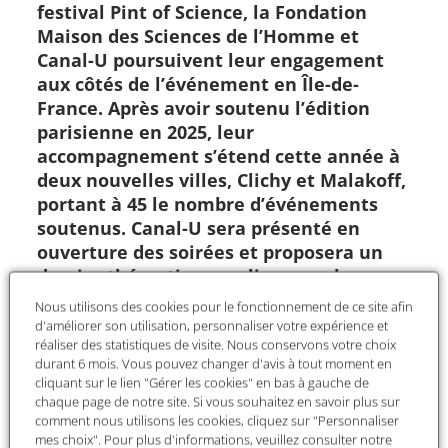
festival Pint of Science, la Fondation
Maison des Sciences de l’Homme et
Canal-U poursuivent leur engagement
aux côtés de l’événement en Île-de-
France. Après avoir soutenu l’édition
parisienne en 2025, leur
accompagnement s’étend cette année à
deux nouvelles villes, Clichy et Malakoff,
portant à 45 le nombre d’événements
soutenus. Canal-U sera présenté en
ouverture des soirées et proposera un
dossier thématique en lien avec les
interventions du festival.
Nous utilisons des cookies pour le fonctionnement de ce site afin
d'améliorer son utilisation, personnaliser votre expérience et
Partenaires du festival Pint of Science, la
réaliser des statistiques de visite. Nous conservons votre choix
durant 6 mois. Vous pouvez changer d'avis à tout moment en
Fondation Maison des Sciences de l’Homme et
cliquant sur le lien "Gérer les cookies" en bas à gauche de
Canal-U confirment leur engagement en 2026 aux
chaque page de notre site. Si vous souhaitez en savoir plus sur
côtés de cet événement de médiation
comment nous utilisons les cookies, cliquez sur "Personnaliser
scientifique.
mes choix". Pour plus d'informations, veuillez consulter notre