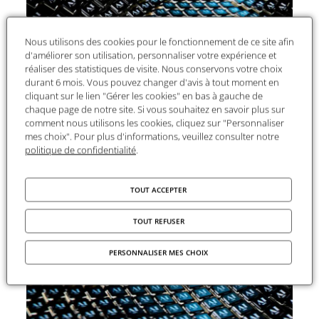
Date
Trier par
Plus récents
Nous utilisons des cookies pour le fonctionnement de ce site afin
d'améliorer son utilisation, personnaliser votre expérience et
réaliser des statistiques de visite. Nous conservons votre choix
durant 6 mois. Vous pouvez changer d'avis à tout moment en
cliquant sur le lien "Gérer les cookies" en bas à gauche de
chaque page de notre site. Si vous souhaitez en savoir plus sur
comment nous utilisons les cookies, cliquez sur "Personnaliser
mes choix". Pour plus d'informations, veuillez consulter notre
SÉMINAIRE
politique de confidentialité
.
Intelligence artificielle générative et nouveaux
enjeux sémiotiques
11 juin | Séminaire International de Sémiotique à Paris
TOUT ACCEPTER
TOUT REFUSER
PERSONNALISER MES CHOIX