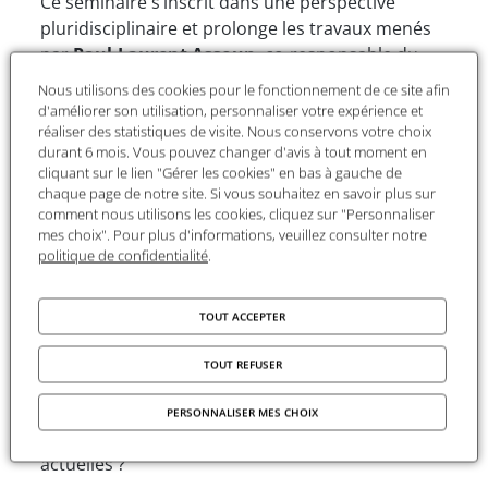
Ce séminaire s’inscrit dans une perspective
pluridisciplinaire et prolonge les travaux menés
par
Paul-Laurent Assoun
, co-responsable du
projet, à la Maison Suger entre 2017 et 2025.
Nous utilisons des cookies pour le fonctionnement de ce site afin
Agrégé et docteur en philosophie, docteur d’État
d'améliorer son utilisation, personnaliser votre expérience et
en sciences politiques, habilité à diriger des
réaliser des statistiques de visite. Nous conservons votre choix
durant 6 mois. Vous pouvez changer d'avis à tout moment en
recherches en psychopathologie et en
cliquant sur le lien "Gérer les cookies" en bas à gauche de
anthropologie psychanalytique, Paul-Laurent
chaque page de notre site. Si vous souhaitez en savoir plus sur
Assoun place au centre de ce cycle l’articulation
comment nous utilisons les cookies, cliquez sur "Personnaliser
mes choix". Pour plus d'informations, veuillez consulter notre
entre sujet et idéologie.
politique de confidentialité
.
Le séminaire aborde les débats de fond ainsi que
les contributions théoriques et empiriques,
TOUT ACCEPTER
interpellant les spécialistes des sciences
humaines. Qu'apportent les différentes
TOUT REFUSER
méthodologies des sciences humaines, sociales
et psychologiques pour y introduire une
PERSONNALISER MES CHOIX
conscience critique, au-delà des tendances
actuelles ?