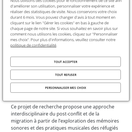
Nous utilisons des cookies pour le fonctionnement de ce site afin
dirigée par Laëtitia Atlani-Duault et Jean-Pierre
d'améliorer son utilisation, personnaliser votre expérience et
Dozon, stimule la mobilisation, la production et
réaliser des statistiques de visite. Nous conservons votre choix
durant 6 mois. Vous pouvez changer d'avis à tout moment en
la diffusion des connaissances.
Le (bien) commun
,
cliquant sur le lien "Gérer les cookies" en bas à gauche de
une collection d’ouvrages éditée par les Editions
chaque page de notre site. Si vous souhaitez en savoir plus sur
de la Maison des sciences de l’homme, est d’ores
comment nous utilisons les cookies, cliquez sur "Personnaliser
et déjà dédiée aux travaux et résultats de
mes choix". Pour plus d'informations, veuillez consulter notre
politique de confidentialité
.
recherche produits par la plateforme.
TOUT ACCEPTER
Activités de recherche
TOUT REFUSER
Mémoires sonores et pratiques musicales en
PERSONNALISER MES CHOIX
situation de post-conflit et migration
Ce projet de recherche propose une approche
interdisciplinaire du post-conflit et de la
migration à partir de l’exploration des mémoires
sonores et des pratiques musicales des réfugiés