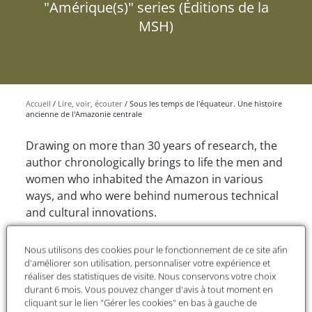
"Amérique(s)" series (Éditions de la
MSH)
Accueil
Lire, voir, écouter
Sous les temps de l'équateur. Une histoire
ancienne de l'Amazonie centrale
Drawing on more than 30 years of research, the
author chronologically brings to life the men and
women who inhabited the Amazon in various
ways, and who were behind numerous technical
and cultural innovations.
By re-examining the history of the Amazon basin,
Nous utilisons des cookies pour le fonctionnement de ce site afin
Eduardo Góes Neves invites us, above all, to
d'améliorer son utilisation, personnaliser votre expérience et
reconsider these ancient peoples who, it is
réaliser des statistiques de visite. Nous conservons votre choix
suggested, deliberately refused to organise
durant 6 mois. Vous pouvez changer d'avis à tout moment en
cliquant sur le lien "Gérer les cookies" en bas à gauche de
themselves into a state, thereby offering us a