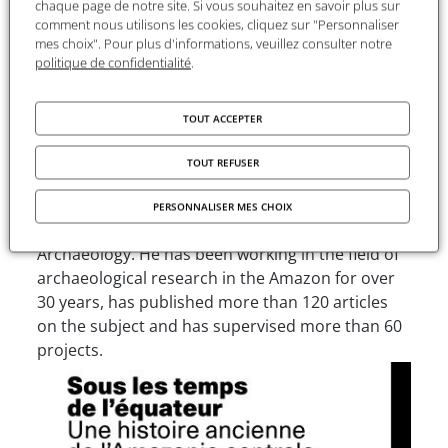
chaque page de notre site. Si vous souhaitez en savoir plus sur
broader perspective on human history.
comment nous utilisons les cookies, cliquez sur "Personnaliser
mes choix". Pour plus d'informations, veuillez consulter notre
politique de confidentialité
.
About the author
TOUT ACCEPTER
Eduardo Góes Neves
is a Brazilian archaeologist
and one of the leading experts on the Amazon.
TOUT REFUSER
He is a professor at the Museum of Archaeology
and Ethnology at the University of São Paulo and
PERSONNALISER MES CHOIX
coordinator of the Laboratory of Tropical
Archaeology. He has been working in the field of
archaeological research in the Amazon for over
30 years, has published more than 120 articles
on the subject and has supervised more than 60
projects.