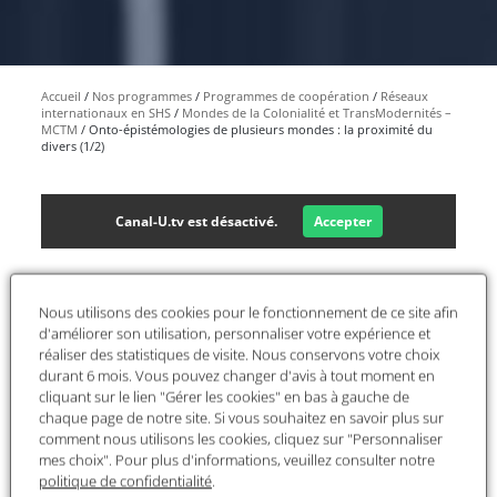
Accueil
Nos programmes
Programmes de coopération
Réseaux
internationaux en SHS
Mondes de la Colonialité et TransModernités –
MCTM
Onto-épistémologies de plusieurs mondes : la proximité du
divers (1/2)
Canal-U.tv est désactivé.
Accepter
Nous utilisons des cookies pour le fonctionnement de ce site afin
d'améliorer son utilisation, personnaliser votre expérience et
réaliser des statistiques de visite. Nous conservons votre choix
durant 6 mois. Vous pouvez changer d'avis à tout moment en
cliquant sur le lien "Gérer les cookies" en bas à gauche de
chaque page de notre site. Si vous souhaitez en savoir plus sur
comment nous utilisons les cookies, cliquez sur "Personnaliser
mes choix". Pour plus d'informations, veuillez consulter notre
Le 11 janvier 2022 avait lieu le séminaire en ligne
politique de confidentialité
.