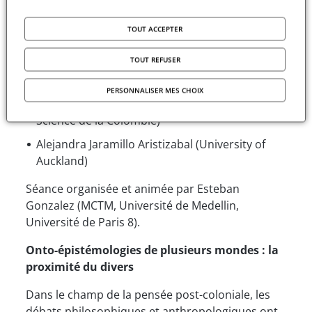
Onto-épistémologies de plusieurs mondes : la
proximité du divers
organisé par le programme
TOUT ACCEPTER
Mondes caraïbes et transatlantiques en
mouvement
avec :
TOUT REFUSER
Isabelle Stengers (Université Libre de Bruxelles)
PERSONNALISER MES CHOIX
Mabel Gisela Torres (ancienne Ministre de la
Science de la Colombie)
Alejandra Jaramillo Aristizabal (University of
Auckland)
Séance organisée et animée par Esteban
Gonzalez (MCTM, Université de Medellin,
Université de Paris 8).
Onto-épistémologies de plusieurs mondes : la
proximité du divers
Dans le champ de la pensée post-coloniale, les
débats philosophiques et anthropologiques ont