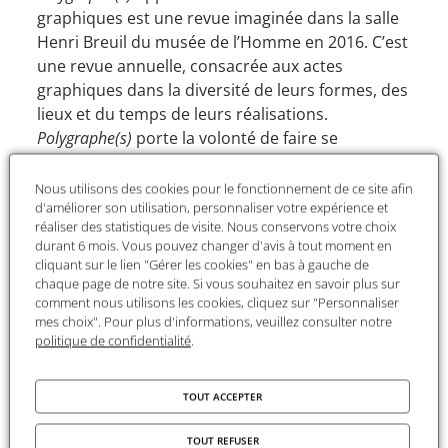
graphiques est une revue imaginée dans la salle
Henri Breuil du musée de l’Homme en 2016. C’est
une revue annuelle, consacrée aux actes
graphiques dans la diversité de leurs formes, des
lieux et du temps de leurs réalisations.
Polygraphe(s)
porte la volonté de faire se
rencontrer et réfléchir ensemble des disciplines
comme la préhistoire, l’archéologie,
Nous utilisons des cookies pour le fonctionnement de ce site afin
d'améliorer son utilisation, personnaliser votre expérience et
l’anthropologie, les sciences de l’éducation, le
réaliser des statistiques de visite. Nous conservons votre choix
design ; etc. sur des thématiques précises autour
durant 6 mois. Vous pouvez changer d'avis à tout moment en
de la communication figurée.
cliquant sur le lien "Gérer les cookies" en bas à gauche de
chaque page de notre site. Si vous souhaitez en savoir plus sur
Polygraphe(s)
s’articule autour de quatre
comment nous utilisons les cookies, cliquez sur "Personnaliser
rubriques :
mes choix". Pour plus d'informations, veuillez consulter notre
politique de confidentialité
.
« Dialogues » accueille des réflexions sur un
thème spécifique, nées du regard croisé d’au
TOUT ACCEPTER
moins deux disciplines différentes. Le support
thématique peut être une observation, un
TOUT REFUSER