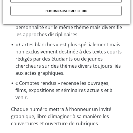
terrain, la lecture d’un ouvrage, le contenu et la
forme d’une exposition ou d’un film, objet, etc.
PERSONNALISER MES CHOIX
« Points de vue » sollicite le regard d’une
personnalité sur le même thème mais diversifie
les approches disciplinaires.
« Cartes blanches » est plus spécialement mais
non exclusivement destinée à des textes courts
rédigés par des étudiants ou de jeunes
chercheurs sur des thèmes divers toujours liés
aux actes graphiques.
« Comptes rendus » recense les ouvrages,
films, expositions et séminaires actuels et à
venir.
Chaque numéro mettra à l’honneur un invité
graphique, libre d’imaginer à sa manière les
couvertures et ouverture de rubriques.