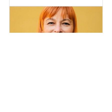
Kateryna Ihnatenko
Chercheuse invitée 2026 du programme
Thémis