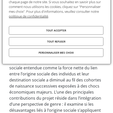
chaque page de notre site. Si vous souhaitez en savoir plus sur
transmission intergénérationnelle des
comment nous utilisons les cookies, cliquez sur "Personnaliser
désavantages.
mes choix". Pour plus d'informations, veuillez consulter notre
politique de confidentialité
.
Le projet
TOUT ACCEPTER
Titre
: Mobilité sociale selon le genre et «
ascenseur social » : transmission
TOUT REFUSER
intergénérationnelle des désavantages entre les
cohortes en Espagne et en France (2005-2023)
PERSONNALISER MES CHOIX
« Ce projet cherche à déterminer si la fluidité
sociale entendue comme la force nette du lien
entre l’origine sociale des individus et leur
destination sociale a diminué au fil des cohortes
de naissance successives exposées à des chocs
économiques majeurs. L’une des principales
contributions du projet réside dans l’intégration
d’une perspective de genre : il examine si les
désavantages liés à l’origine sociale s’appliquent