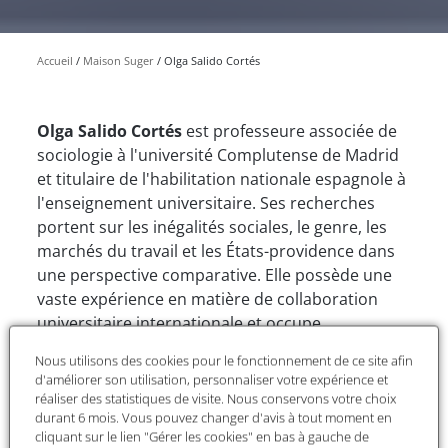
Accueil
Maison Suger
Olga Salido Cortés
Olga Salido Cortés
est professeure associée de
sociologie à l'université Complutense de Madrid
et titulaire de l'habilitation nationale espagnole à
l'enseignement universitaire. Ses recherches
portent sur les inégalités sociales, le genre, les
marchés du travail et les États-providence dans
une perspective comparative. Elle possède une
vaste expérience en matière de collaboration
universitaire internationale et occupe
actuellement le poste de vice-présidente chargée
Nous utilisons des cookies pour le fonctionnement de ce site afin
des affaires internationales de la Fédération
d'améliorer son utilisation, personnaliser votre expérience et
espagnole de sociologie. Ses travaux combinent
réaliser des statistiques de visite. Nous conservons votre choix
durant 6 mois. Vous pouvez changer d'avis à tout moment en
des méthodes quantitatives et comparatives
cliquant sur le lien "Gérer les cookies" en bas à gauche de
pour analyser la mobilité sociale et la