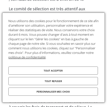
Le comité de sélection est très attentif aux
candidatures provenant de pays où les
financements en faveur des SHS sont réduits et
Nous utilisons des cookies pour le fonctionnement de ce site afin
d'améliorer son utilisation, personnaliser votre expérience et
aux chercheuses et chercheurs pour lesquels un
réaliser des statistiques de visite. Nous conservons votre choix
séjour en France représente aussi une
durant 6 mois. Vous pouvez changer d'avis à tout moment en
opportunité importante pour construire des
cliquant sur le lien "Gérer les cookies" en bas à gauche de
collaborations scientifiques.
chaque page de notre site. Si vous souhaitez en savoir plus sur
comment nous utilisons les cookies, cliquez sur "Personnaliser
Créé en 1975, à l'initiative de Fernand Braudel, le
mes choix". Pour plus d'informations, veuillez consulter notre
politique de confidentialité
.
programme « Directeurs d’Études Associés »
(DEA) est le plus ancien programme de mobilité
internationale de la Fondation Maison des
TOUT ACCEPTER
Sciences de l’Homme.
TOUT REFUSER
Modalités financières
PERSONNALISER MES CHOIX
Une
indemnité de 3 400 €
est accordée, destinée