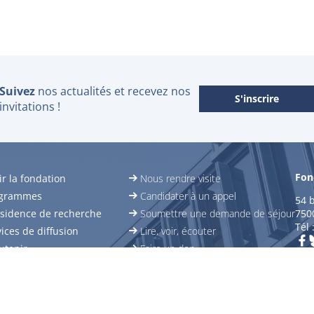
Suivez
nos actualités et recevez nos
S'inscrire
invitations !
Fon
r la fondation
Nous rendre visite
ogrammes
Candidater à un appel
54 
ésidence de recherche
Soumettre une demande de séjour
750
Tél 
ices de diffusion
Lire, voir, écouter
utenir
Faire un don