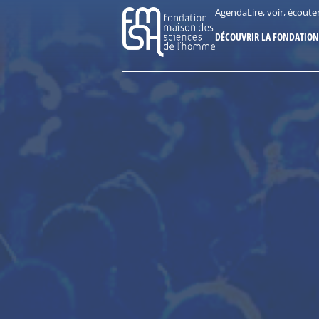
Aller
Panneau de gestion des cookies
Agenda
Lire, voir, écoute
au
DÉCOUVRIR LA FONDATION
contenu
principal