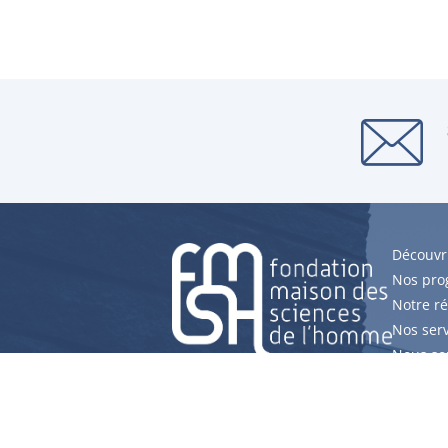
Découvri
Nos pr
Notre r
Nos serv
Nous so
Agenda