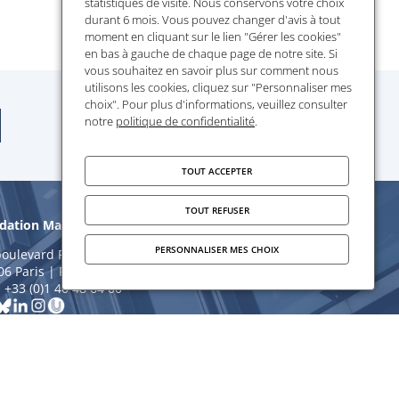
statistiques de visite. Nous conservons votre choix
durant 6 mois. Vous pouvez changer d'avis à tout
moment en cliquant sur le lien "Gérer les cookies"
en bas à gauche de chaque page de notre site. Si
vous souhaitez en savoir plus sur comment nous
utilisons les cookies, cliquez sur "Personnaliser mes
choix". Pour plus d'informations, veuillez consulter
notre
politique de confidentialité
.
TOUT ACCEPTER
TOUT REFUSER
dation Maison des Sciences de l’Homme
PERSONNALISER MES CHOIX
boulevard Raspail
06 Paris | France
: +33 (0)1 40 48 64 00